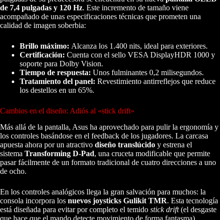
de 7,4 pulgadas y 120 Hz
. Este incremento de tamaño viene
acompañado de unas especificaciones técnicas que prometen una
calidad de imagen soberbia:
Brillo máximo:
Alcanza los 1.400 nits, ideal para exteriores.
Certificación:
Cuenta con el sello VESA DisplayHDR 1000 y
soporte para Dolby Vision.
Tiempo de respuesta:
Unos fulminantes 0,2 milisegundos.
Tratamiento del panel:
Revestimiento antirreflejos que reduce
los destellos en un 65%.
Cambios en el diseño: Adiós al «stick drift»
Más allá de la pantalla, Asus ha aprovechado para pulir la ergonomía y
los controles basándose en el feedback de los jugadores. La carcasa
apuesta ahora por un atractivo
diseño translúcido
y estrena el
sistema
Transforming D-Pad
, una cruceta modificable que permite
pasar fácilmente de un formato tradicional de cuatro direcciones a uno
de ocho.
En los controles analógicos llega la gran salvación para muchos: la
consola incorpora los
nuevos joysticks Gulikit TMR
. Esta tecnología
está diseñada para evitar por completo el temido
stick drift
(el desgaste
que hace que el mando detecte movimiento de forma fantasma),