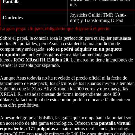
Pantalla
nits
Joysticks Gulikit TMR (Anti-
Controles
drift) y Transforming D-Pad
La gran pega: Un pack obligatorio que disparará el precio
Sobre el papel, la consola roza la perfección para cualquier entusiasta
de los PC portátiles, pero Asus ha establecido una condición de
compra muy arriesgada:
solo se podrá adquirir en un paquete
conjunto
que incluye las gafas de realidad aumentada para
juegos
ROG XReal R1 Edition 20
. La marca no tiene intenciones de
vender la consola por separado.
Aunque Asus todavía no ha revelado el precio oficial ni la fecha de
lanzamiento de este pack, los cálculos de los usuarios invitan a temblar.
Sabiendo que la Xbox Ally X ronda los 900 euros y que unas gafas
XREAL R1 estándar cuestan de forma independiente unos 850
dólares, la factura final de este combo podría colocarse fácilmente en
una cifra prohibitiva.
A pesar del golpe al bolsillo, las gafas que acompañan a la portátil son
un accesorio de alta gama tecnológico. Ofrecen una
pantalla virtual
equivalente a 171 pulgadas
a cuatro metros de distancia, tecnología
micro-OLED con tasa de refresco de 240 Hz y seguimiento de cabeza