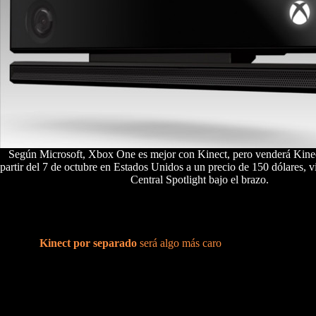
Según Microsoft, Xbox One es mejor con Kinect, pero venderá Kinec
partir del 7 de octubre en Estados Unidos a un precio de 150 dólares,
Central Spotlight bajo el brazo.
Los packs de
Xbox One
con
Kinect
cuestan, aproximadamente, 500
euros. Sin el periférico no es difícil encontrar alguna
Xbox One
por
400 euros. No hay que ser muy avispados para imaginar, pues, que
Kinect debe costar 100 euros, así a ojo. Pues os sorprenderá saber que
comprar
Kinect por separado
será algo más caro
, yéndose a los
150
euros
. Realmente el precio tendría que ser en dólares, pero ya sabéis
que la conversión suele ir en nuestra contra, por lo que es difícil
equivocarse.
De momento, podremos encontrar
Kinect
por separado a partir del