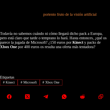
14 de octubre
, pero sólo en Estados Unidos. En el pack viene añadida
una copia de
Dance Central Spotlight
, uno de los mejores juegos del
catálogo centrado en el periférico que no termina de explotar en la
faceta jugable pese a ser un
portento fruto de la visión artificial
. Y, por
muchas aplicaciones secundarias que pueda tener una consola, los
juegos son la piedra angular de cualquiera de ellas.
Todavía no sabemos cuándo ni cómo llegará dicho pack a Europa,
pero está claro que tarde o temprano lo hará. Hasta entonces, ¿qué os
parece la jugada de Microsoft? ¿150 euros por
Kinect
y packs de
Xbox One
por 400 euros os resulta una oferta más tentadora?
Etiquetas
#
Kinect
#
Microsoft
#
Xbox One