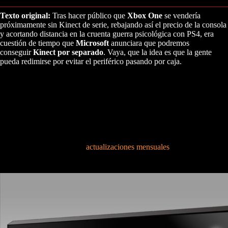
Texto original:
Tras hacer público que
Xbox One
se vendería
próximamente sin Kinect de serie, rebajando así el precio de la consola
y acortando distancia en la cruenta guerra psicológica con PS4, era
cuestión de tiempo que
Microsoft
anunciara que podremos
conseguir
Kinect por separado
. Vaya, que la idea es que la gente
pueda redimirse por evitar el periférico pasando por caja.
Y es que aunque Microsoft recule por segunda vez en lo que respecta a
Kinect
(va a una por generación), si se da la opción de no adquirir el
periférico con la consola, es obvio que debe ofrecerse también la
opción de comprar Kinect por separado. Sigue formando parte, pese a
que ahora en un segundo plano, de la estrategia de
Xbox One
para
triunfar en la presente generación. Es una herramienta más, junto a
SmartGlass
, que hace de la sucesora de Xbox 360 una plataforma con
muchas posibilidades. Las
actualizaciones mensuales
también ayudan
en este sentido a adaptar la consola a las necesidades de los usuarios.