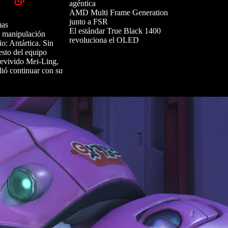
agéntica
AMD Multi Frame Generation
junto a FSR
mas
El estándar True Black 1400
a manipulación
revoluciona el OLED
io: Antártica. Sin
esto del equipo
brevivido Mei-Ling,
ió continuar con su