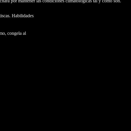
chará por mantener las condiciones climatológicas tal y como son.
tiscas. Habilidades
mo, congela al