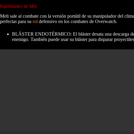
Habilidades de Mei
Meli sale al combate con la versión portátil de su manipulador del clim
perfectas para su
rol
defensivo en los combates de Overwatch.
BLÁSTER ENDOTÉRMICO: El bláster desata una descarga de escar
enemigo. También puede usar su bláster para disparar proyectile