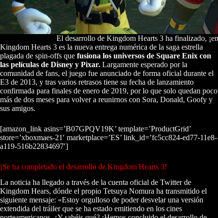
El desarrollo de Kingdom Hearts 3 ha finalizado, ¡em
Kingdom Hearts 3 es la nueva entrega numérica de la saga estrella
plagada de spin-offs que
fusiona los universos de Square Enix con
las películas de Disney y Pixar.
Largamente esperado por la
comunidad de fans, el juego fue anunciado de forma oficial durante el
E3 de 2013, y tras varios retrasos tiene su fecha de lanzamiento
confirmada para finales de enero de 2019, por lo que solo quedan poco
más de dos meses para volver a reunirnos con Sora, Donald, Goofy y
sus amigos.
[amazon_link asins=’B07GPQV19K’ template=’ProductGrid’
store=’xboxmaes-21′ marketplace=’ES’ link_id=’fc5cc824-ed77-11e8-
a119-516b22834697′]
¡Se ha completado el desarrollo de Kingdom Hearts 3!
La noticia ha llegado a través de la cuenta oficial de Twitter de
Kingdom Hears, dónde el propio Tetsuya Nomura ha transmitido el
siguiente mensaje: «Estoy orgulloso de poder desvelar una versión
extendida del tráiler que se ha estado emitiendo en los cines
norteamericanos. ¿Y sabéis qué? ¡Hemos concluido el desarrollo de