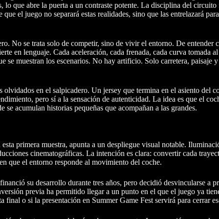
que abre la puerta a un contraste potente. La disciplina del circuito fr
 que el juego no separará estas realidades, sino que las entrelazará para
ro. No se trata solo de competir, sino de vivir el entorno. De entender
erte en lenguaje. Cada aceleración, cada frenada, cada curva tomada al 
ue se muestran los escenarios. No hay artificio. Solo carretera, paisaje
s olvidados en el salpicadero. Un jersey que termina en el asiento del co
ndimiento, pero sí a la sensación de autenticidad. La idea es que el co
nde se acumulan historias pequeñas que acompañan a las grandes.
n esta primera muestra, apunta a un despliegue visual notable. Iluminac
ducciones cinematográficas. La intención es clara: convertir cada traye
a en que el entorno responde al movimiento del coche.
inanció su desarrollo durante tres años, pero decidió desvincularse a pr
sión previa ha permitido llegar a un punto en el que el juego ya tiene
a final o si la presentación en Summer Game Fest servirá para cerrar es