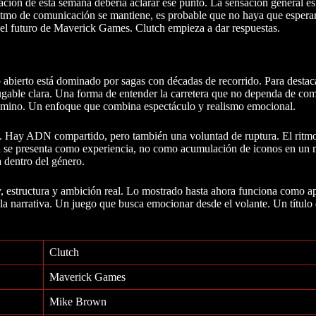
ación de esta semana debería aclarar ese punto. La sensación general es
l ritmo de comunicación se mantiene, es probable que no haya que esper
 el futuro de Maverick Games. Clutch empieza a dar respuestas.
abierto está dominado por sagas con décadas de recorrido. Para destaca
 jugable clara. Una forma de entender la carretera que no dependa de co
e camino. Un enfoque que combina espectáculo y realismo emocional.
zon. Hay ADN compartido, pero también una voluntad de ruptura. El ritm
 se presenta como experiencia, no como acumulación de iconos en un 
a dentro del género.
, estructura y ambición real. Lo mostrado hasta ahora funciona como ap
 la narrativa. Un juego que busca emocionar desde el volante. Un título
Clutch
Maverick Games
Mike Brown