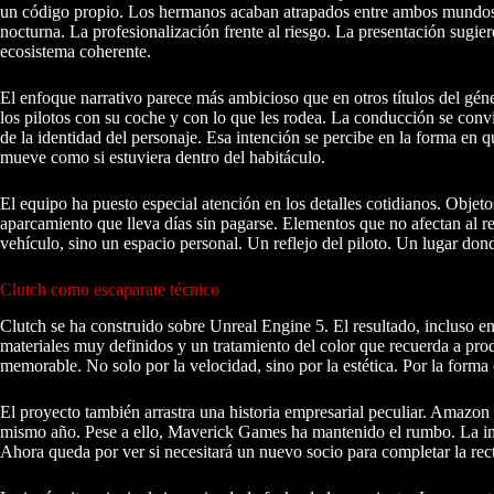
un código propio. Los hermanos acaban atrapados entre ambos mundos, lo 
nocturna. La profesionalización frente al riesgo. La presentación sugiere
ecosistema coherente.
El enfoque narrativo parece más ambicioso que en otros títulos del géne
los pilotos con su coche y con lo que les rodea. La conducción se convi
de la identidad del personaje. Esa intención se percibe en la forma en q
mueve como si estuviera dentro del habitáculo.
El equipo ha puesto especial atención en los detalles cotidianos. Objeto
aparcamiento que lleva días sin pagarse. Elementos que no afectan al re
vehículo, sino un espacio personal. Un reflejo del piloto. Un lugar do
Clutch como escaparate técnico
Clutch se ha construido sobre Unreal Engine 5. El resultado, incluso e
materiales muy definidos y un tratamiento del color que recuerda a pro
memorable. No solo por la velocidad, sino por la estética. Por la form
El proyecto también arrastra una historia empresarial peculiar. Amazon f
mismo año. Pese a ello, Maverick Games ha mantenido el rumbo. La inver
Ahora queda por ver si necesitará un nuevo socio para completar la rect