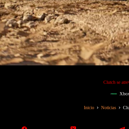
Clutch se atr
Xbox
Inicio
Noticias
Clu