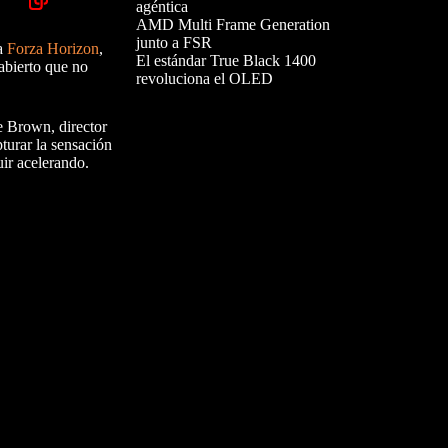
agéntica
AMD Multi Frame Generation
junto a FSR
 a
Forza Horizon
,
El estándar True Black 1400
abierto que no
revoluciona el OLED
ke Brown, director
pturar la sensación
uir acelerando.