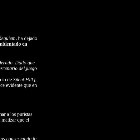
 Requiem
, ha dejado
ambientado en
iderado. Dado que
escenario del juego
ncio de
Silent Hill f
,
rece evidente que en
ar a los puristas
 matizar que el
mos conservando lo