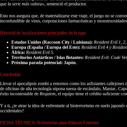
que la serie más valora»
, sentenció el productor.
Esto nos asegura que, de materializarse este viaje, el juego no se conver
inconfundible de virus, corporaciones farmacéuticas y monstruosidades 
Historial de localizaciones principales de la saga
Estados Unidos (Raccoon City / Luisiana):
Resident Evil 1, 2
Europa (España / Europa del Este):
Resident Evil 4 y Resident
África:
Resident Evil 5
.
Territorios Antárticos / Islas flotantes:
Resident Evil: Code Ver
Próxima parada potencial:
Japón
.
Conclusión
Llevar el apocalipsis zombi a entornos como los asfixiantes callejone
de oficinas de alta tecnología nipona suena de escándalo, Maniac. Capc
éxito incontestable de
Requiem
, el equipo tiene el crédito suficiente 
Y a ti, ¿te atrae la idea de enfrentarte al bioterrorismo en suelo japonés
occidentales?
FICHA TÉCNICA: Referencias para Enlaces Externos