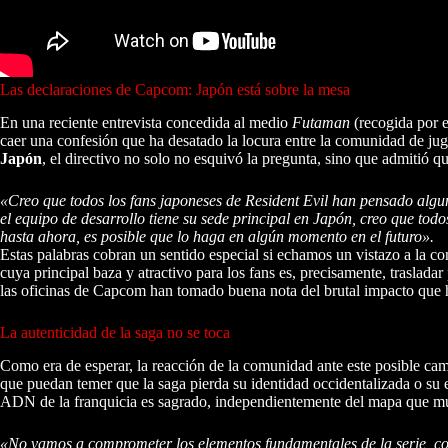
Las declaraciones de Capcom: Japón está sobre la mesa
En una reciente entrevista concedida al medio
Futaman
(recogida por e
caer una confesión que ha desatado la locura entre la comunidad de jug
Japón
, el directivo no solo no esquivó la pregunta, sino que admitió q
«Creo que todos los fans japoneses de Resident Evil han pensado alg
el equipo de desarrollo tiene su sede principal en Japón, creo que t
hasta ahora, es posible que lo haga en algún momento en el futuro».
Estas palabras cobran un sentido especial si echamos un vistazo a la 
cuya principal baza y atractivo para los fans es, precisamente, traslada
las oficinas de Capcom han tomado buena nota del brutal impacto que 
La autenticidad de la saga no se toca
Como era de esperar, la reacción de la comunidad ante este posible camb
que puedan temer que la saga pierda su identidad occidentalizada o su
ADN de la franquicia es sagrado, independientemente del mapa que m
«No vamos a comprometer los elementos fundamentales de la serie, com