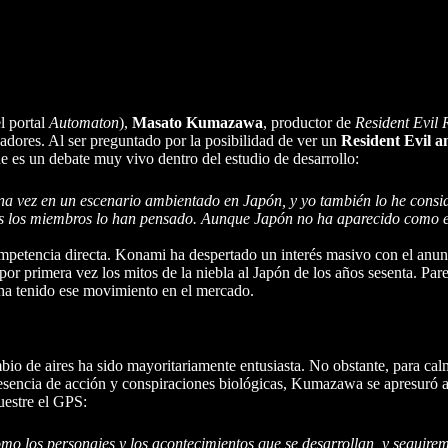
l portal
Automaton
),
Masato Kumazawa
, productor de
Resident Evil
adores. Al ser preguntado por la posibilidad de ver un
Resident Evil 
ue es un debate muy vivo dentro del estudio de desarrollo:
una vez en un escenario ambientado en Japón, y yo también lo he cons
odos los miembros lo han pensado. Aunque Japón no ha aparecido como 
competencia directa. Konami ha despertado un interés masivo con el anu
r por primera vez los mitos de la niebla al Japón de los años sesenta. Pa
ha tenido ese movimiento en el mercado.
io de aires ha sido mayoritariamente entusiasta. No obstante, para calm
 esencia de acción y conspiraciones biológicas, Kumazawa se apresuró a
uestre el GPS:
o los personajes y los acontecimientos que se desarrollan, y seguire