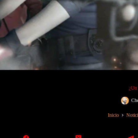
¿Un 
Ch
Inicio
Notic