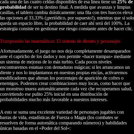
cada una de las cuatro celdas disponibles de esa línea tiene un
25% de
probabilidad
de ser tu destino final. A medida que avanzas y limpias
casillas, el tablero cambia drásticamente: una fila con tres huecos eleva
las opciones al 33,33% (¡periódico, por supuesto!), mientras que si solo
queda un espacio libre, la probabilidad de caer ahí será del 100%. La
estrategia consiste en gestionar ese riesgo constante antes de hacer clic.
Trampeando las matemáticas: El sistema de dientes y personajes
Afortunadamente, el juego no nos deja completamente desamparados
ante el capricho de los dados y nos permite «hacer trampas» mediante
un sistema de mejoras de lo más turbio. Cada pocos niveles
encontraremos estatuas con dentaduras mágicas; si les arrancamos un
diente y nos lo implantamos en nuestras propias encías, activaremos
modificadores que alteran los porcentajes de aparición de cofres o
enemigos. Podemos crear combinaciones muy locas, como hacer que
un monstruo muera automáticamente cada vez che recuperamos salud,
convirtiendo ese pulito 25% inicial en una distribución de
probabilidades mucho más favorable a nuestros intereses.
A esto se suma una excelente variedad de personajes jugables con
barras de vida, estadísticas de Fuerza o Magia (los combates se
resuelven de forma automática comparando números) y habilidades
únicas basadas en el «Poder del Sol»: