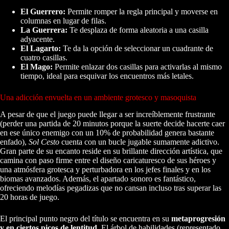
El Guerrero:
Permite romper la regla principal y moverse en
columnas en lugar de filas.
La Guerrera:
Te desplaza de forma aleatoria a una casilla
adyacente.
El Lagarto:
Te da la opción de seleccionar un cuadrante de
cuatro casillas.
El Mago:
Permite enlazar dos casillas para activarlas al mismo
tiempo, ideal para esquivar los encuentros más letales.
Una adicción envuelta en un ambiente grotesco y masoquista
A pesar de que el juego puede llegar a ser increíblemente frustrante
(perder una partida de 20 minutos porque la suerte decide hacerte caer
en ese único enemigo con un 10% de probabilidad genera bastante
enfado),
Sol Cesto
cuenta con un bucle jugable sumamente adictivo.
Gran parte de su encanto reside en su brillante dirección artística, que
camina con paso firme entre el diseño caricaturesco de sus héroes y
una atmósfera grotesca y perturbadora en los jefes finales y en los
biomas avanzados. Además, el apartado sonoro es fantástico,
ofreciendo melodías pegadizas que no cansan incluso tras superar las
20 horas de juego.
El principal punto negro del título se encuentra en su
metaprogresión
y en ciertos picos de lentitud
. El árbol de habilidades (representado