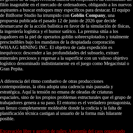
filón inagotable en el mercado de ordenadores, obligando a los nuevos
aspirantes a buscar enfoques muy específicos para destacar. El equipo
de BitBorne Studio ha irrumpido con
Goblin Company
, una
propuesta publicada el pasado 12 de junio de 2026 que decide
desmarcarse de la acción balística en favor de la simulación de físicas,
la ingeniería logística y el humor satírico. La premisa sitúa a los
jugadores en la piel de operarios goblin sobreexplotados y totalmente
prescindibles bajo los mandatos de la despiadada corporación
WHAAG MINING INC. El objetivo de cada expedición es
inequívoco: descender a las profundidades del subsuelo, extraer
minerales preciosos y regresar a la superficie con un valioso objetivo
logístico denominado indistintamente en el juego como Megacristal o
Gran Pepita.
A diferencia del ritmo combativo de otras producciones
contemporáneas, la obra adopta una cadencia más pausada y
estratégica. Aquí la tensión no emana de oleadas de criaturas
espaciales, sino de los propios problemas estructurales que el grupo de
trabajadores genera a su paso. El entorno es el verdadero protagonista,
un lienzo completamente moldeable donde la codicia y la falta de
planificación técnica castigan al usuario de la forma más hilarante
posible.
Excavación libre y gestión de raíles: Anatomía del caos organizado