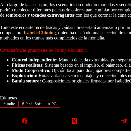
A lo largo de la ascensión, los escenarios esconderán monedas y secre
podrán recolectar diferentes paletas de colores para cambiar por comple
de
sombreros y tocados extravagantes
con los que coronar la cima co
Todo este ecosistema de físicas y caídas libres estará amenizado por un
compositora
IsabelleChiming
, quien ha diseñado una selección de tem
motivados en los tramos más complicados de la montaña.
Características principales de Turnip Mountain:
Control independiente:
Manejo de cada extremidad por separado
Físicas realistas:
Sistema basado en el impulso, el balanceo, el ag
Modo Cooperativo:
Opción local para dos jugadores compartien
Exploración:
Rutas variadas, secretos, atajos y coleccionables 
Banda sonora:
Composiciones originales firmadas por Isabelle
Etiquetas
#
indie
#
JanduSoft
#
PC