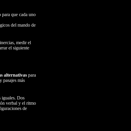
o para que cada uno
lógicos del mando de
nercias, medir el
rrar el siguiente
as alternativas
para
 y pasajes más
s iguales. Dos
ón verbal y el ritmo
figuraciones de