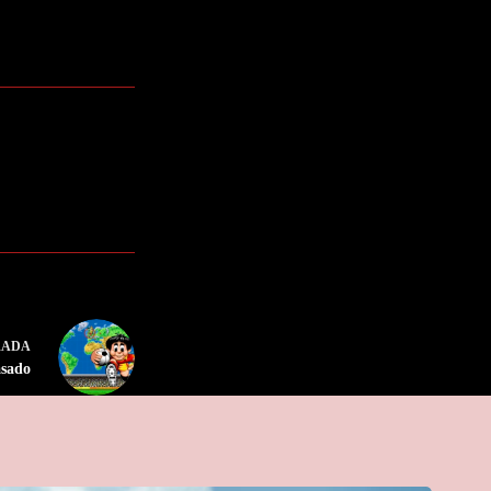
RADA
asado