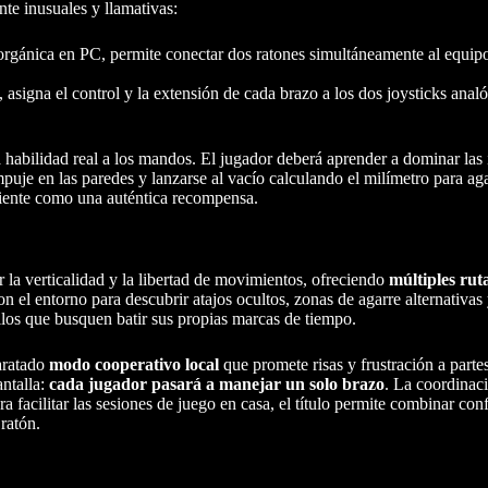
nte inusuales y llamativas:
orgánica en PC, permite conectar dos ratones simultáneamente al equip
asigna el control y la extensión de cada brazo a los dos joysticks ana
habilidad real a los mandos. El jugador deberá aprender a dominar las i
puje en las paredes y lanzarse al vacío calculando el milímetro para aga
 siente como una auténtica recompensa.
r la verticalidad y la libertad de movimientos, ofreciendo
múltiples rut
 el entorno para descubrir atajos ocultos, zonas de agarre alternativas
ellos que busquen batir sus propias marcas de tiempo.
paratado
modo cooperativo local
que promete risas y frustración a parte
antalla:
cada jugador pasará a manejar un solo brazo
. La coordinaci
a facilitar las sesiones de juego en casa, el título permite combinar con
ratón.