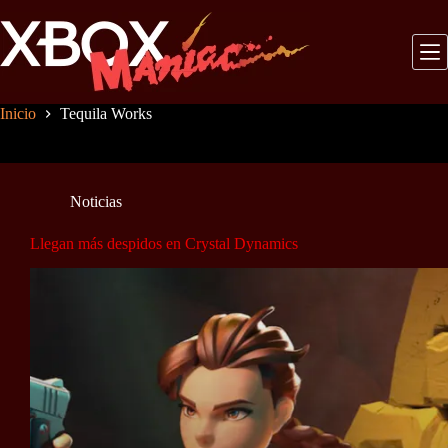
Saltar
al
contenido
Inicio
Tequila Works
Noticias
Llegan más despidos en Crystal Dynamics