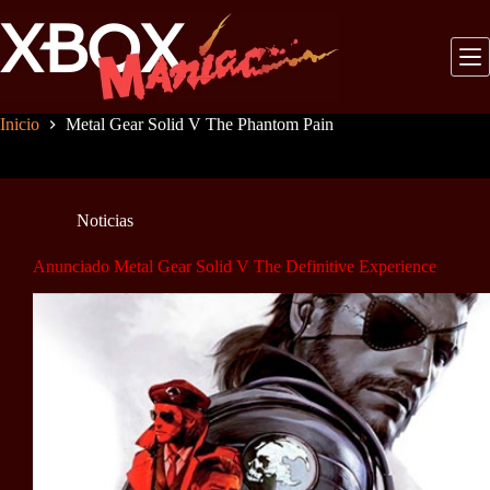
Saltar
al
contenido
Inicio
Metal Gear Solid V The Phantom Pain
Noticias
Anunciado Metal Gear Solid V The Definitive Experience