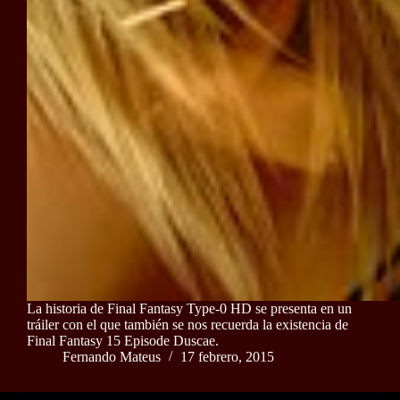
La historia de Final Fantasy Type-0 HD se presenta en un
tráiler con el que también se nos recuerda la existencia de
Final Fantasy 15 Episode Duscae.
Fernando Mateus
17 febrero, 2015