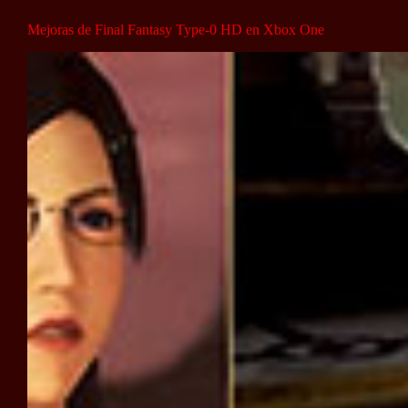
Mejoras de Final Fantasy Type-0 HD en Xbox One