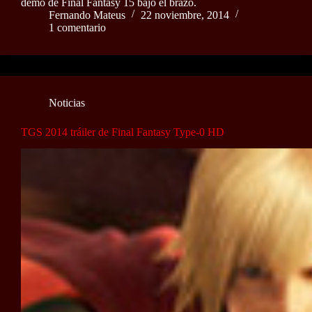
demo de Final Fantasy 15 bajo el brazo.
Fernando Mateus
22 noviembre, 2014
1 comentario
Noticias
TGS 2014 tráiler de Final Fantasy Type-0 HD