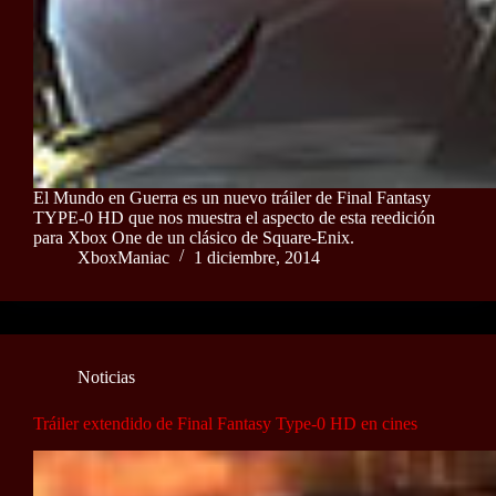
El Mundo en Guerra es un nuevo tráiler de Final Fantasy
TYPE-0 HD que nos muestra el aspecto de esta reedición
para Xbox One de un clásico de Square-Enix.
XboxManiac
1 diciembre, 2014
Noticias
Tráiler extendido de Final Fantasy Type-0 HD en cines