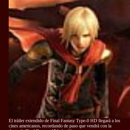
El tráiler extendido de Final Fantasy Type-0 HD llegará a los
cines americanos, recordando de paso que vendrá con la