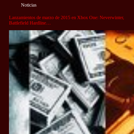
Noticias
Lanzamientos de marzo de 2015 en Xbox One: Neverwinter,
Battlefield Hardline…