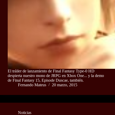
El tráiler de lanzamiento de Final Fantasy Type-0 HD
despierta nuestro mono de JRPG en Xbox One... y la demo
de Final Fantasy 15, Episode Duscae, también.
Fernando Mateus
20 marzo, 2015
Noticias