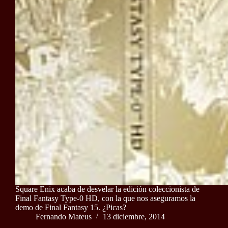
Square Enix acaba de desvelar la edición coleccionista de
Final Fantasy Type-0 HD, con la que nos aseguramos la
demo de Final Fantasy 15. ¿Picas?
Fernando Mateus
13 diciembre, 2014