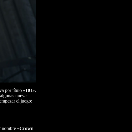
va por título
«101»
,
 algunas nuevas
 empezar el juego:
or nombre
«Crown