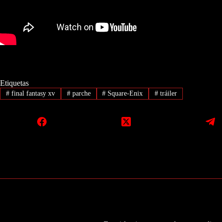
Etiquetas
#
final fantasy xv
#
parche
#
Square-Enix
#
tráiler