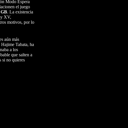
nción Modo Espera
lacionen el juego
8 GB
. La existencia
asy XV,
tros motivos, por lo
 es aún más
o, Hajime Tabata, ha
naba a los
bable que salten a
s si no quieres