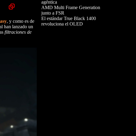
agéntica
AMD Multi Frame Generation
junto a FSR
El estándar True Black 1400
tasy
, y como es de
revoluciona el OLED
al han lanzado un
as
filtraciones de