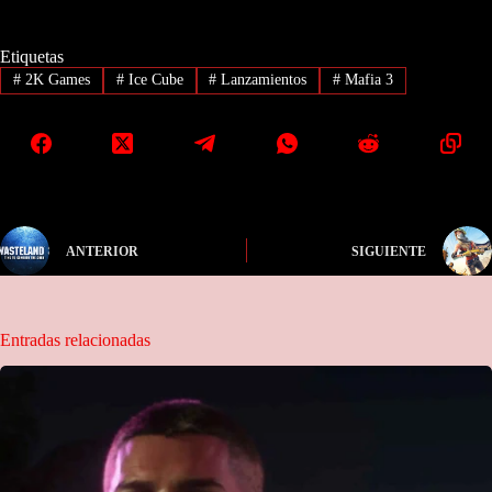
Etiquetas
#
2K Games
#
Ice Cube
#
Lanzamientos
#
Mafia 3
ANTERIOR
SIGUIENTE
Entradas relacionadas