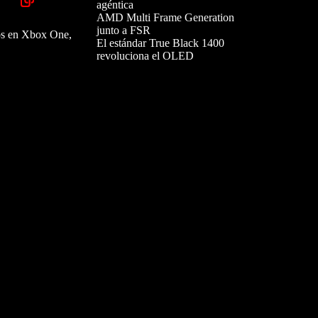
agéntica
AMD Multi Frame Generation
junto a FSR
mos en Xbox One,
El estándar True Black 1400
revoluciona el OLED