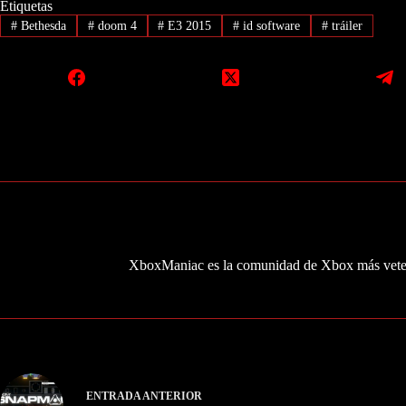
Etiquetas
#
Bethesda
#
doom 4
#
E3 2015
#
id software
#
tráiler
XboxManiac es la comunidad de Xbox más veter
ENTRADA
ANTERIOR