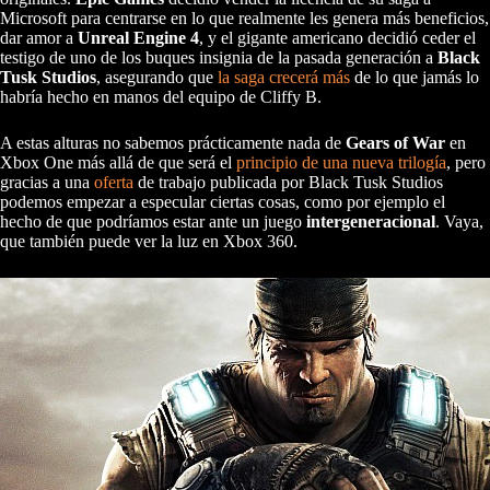
Microsoft para centrarse en lo que realmente les genera más beneficios,
dar amor a
Unreal Engine 4
, y el gigante americano decidió ceder el
testigo de uno de los buques insignia de la pasada generación a
Black
Tusk Studios
, asegurando que
la saga crecerá más
de lo que jamás lo
habría hecho en manos del equipo de Cliffy B.
A estas alturas no sabemos prácticamente nada de
Gears of War
en
Xbox One más allá de que será el
principio de una nueva trilogía
, pero
gracias a una
oferta
de trabajo publicada por Black Tusk Studios
podemos empezar a especular ciertas cosas, como por ejemplo el
hecho de que podríamos estar ante un juego
intergeneracional
. Vaya,
que también puede ver la luz en Xbox 360.