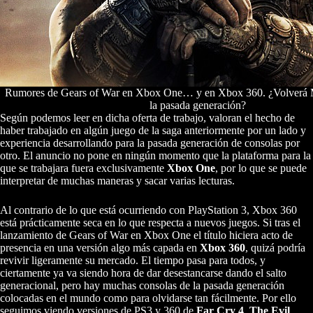
Rumores de Gears of War en Xbox One… y en Xbox 360. ¿Volverá 
la pasada generación?
Según podemos leer en dicha oferta de trabajo, valoran el hecho de
haber trabajado en algún juego de la saga anteriormente por un lado y
experiencia desarrollando para la pasada generación de consolas por
otro. El anuncio no pone en ningún momento que la plataforma para la
que se trabajara fuera exclusivamente
Xbox One
, por lo que se puede
interpretar de muchas maneras y sacar varias lecturas.
Al contrario de lo que está ocurriendo con PlayStation 3, Xbox 360
está prácticamente seca en lo que respecta a nuevos juegos. Si tras el
lanzamiento de Gears of War en Xbox One el título hiciera acto de
presencia en una versión algo más capada en
Xbox 360
, quizá podría
revivir ligeramente su mercado. El tiempo pasa para todos, y
ciertamente ya va siendo hora de dar desestancarse dando el salto
generacional, pero hay muchas consolas de la pasada generación
colocadas en el mundo como para olvidarse tan fácilmente. Por ello
seguimos viendo versiones de PS3 y 360 de
Far Cry 4
,
The Evil