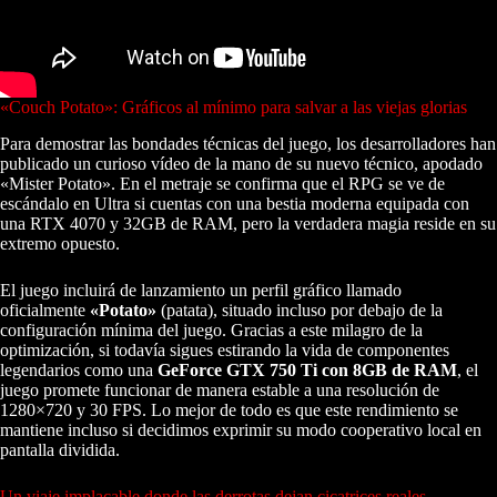
«Couch Potato»: Gráficos al mínimo para salvar a las viejas glorias
Para demostrar las bondades técnicas del juego, los desarrolladores han
publicado un curioso vídeo de la mano de su nuevo técnico, apodado
«Mister Potato». En el metraje se confirma que el RPG se ve de
escándalo en Ultra si cuentas con una bestia moderna equipada con
una RTX 4070 y 32GB de RAM, pero la verdadera magia reside en su
extremo opuesto.
El juego incluirá de lanzamiento un perfil gráfico llamado
oficialmente
«Potato»
(patata), situado incluso por debajo de la
configuración mínima del juego. Gracias a este milagro de la
optimización, si todavía sigues estirando la vida de componentes
legendarios como una
GeForce GTX 750 Ti con 8GB de RAM
, el
juego promete funcionar de manera estable a una resolución de
1280×720 y 30 FPS. Lo mejor de todo es que este rendimiento se
mantiene incluso si decidimos exprimir su modo cooperativo local en
pantalla dividida.
Un viaje implacable donde las derrotas dejan cicatrices reales