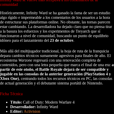
comunidad
Históricamente, Infinity Ward se ha ganado la fama de ser un estudio
algo rígido e impermeable a los comentarios de los usuarios a la hora
de estructurar sus plataformas online. No obstante, las tornas parecen
estar cambiando. La desarrolladora ha dejado claro que no piensa tirar
a la basura los esfuerzos y los experimentos de Treyarch que sí
funcionaron a nivel de comunidad, buscando un punto de equilibrio
idóneo para el lanzamiento del
23 de octubre
.
Más allá del multijugador tradicional, la hoja de ruta de la franquicia
depara cambios técnicos sumamente agresivos para finales de año. El
ecosistema
Warzone
regresará con una renovación completa de
contenidos, pero con una letra pequeña que marca el final de una era:
a
partir de este otoño, el Battle Royale dejará de ser compatible y
jugable en las consolas de la anterior generación (PlayStation 4 y
Xbox One)
, centrando todos los recursos técnicos en PC, las consolas
de actual generación y el debutante sistema portátil de Nintendo.
Ficha Técnica
Título:
Call of Duty: Modern Warfare 4
Desarrollador:
Infinity Ward
Editor:
Activision