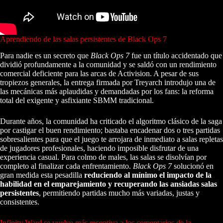
Aprendiendo de las salas persistentes de Black Ops 7
Para nadie es un secreto que
Black Ops 7
fue un título accidentado que
dividió profundamente a la comunidad y se saldó con un rendimiento
comercial deficiente para las arcas de Activision. A pesar de sus
tropiezos generales, la entrega firmada por Treyarch introdujo una de
las mecánicas más aplaudidas y demandadas por los fans: la reforma
total del exigente y asfixiante SBMM tradicional.
Durante años, la comunidad ha criticado el algoritmo clásico de la saga
por castigar el buen rendimiento; bastaba encadenar dos o tres partidas
sobresalientes para que el juego te arrojara de inmediato a salas repletas
de jugadores profesionales, haciendo imposible disfrutar de una
experiencia casual. Para colmo de males, las salas se disolvían por
completo al finalizar cada enfrentamiento.
Black Ops 7
solucionó en
gran medida esta pesadilla
reduciendo al mínimo el impacto de la
habilidad en el emparejamiento y recuperando las ansiadas salas
persistentes
, permitiendo partidas mucho más variadas, justas y
consistentes.
Infinity Ward se vuelve más receptiva a los comentarios de la