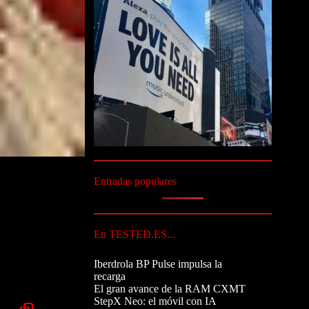
Entradas populares
En TESTED.ES...
Iberdrola BP Pulse impulsa la
recarga
El gran avance de la RAM CXMT
StepX Neo: el móvil con IA