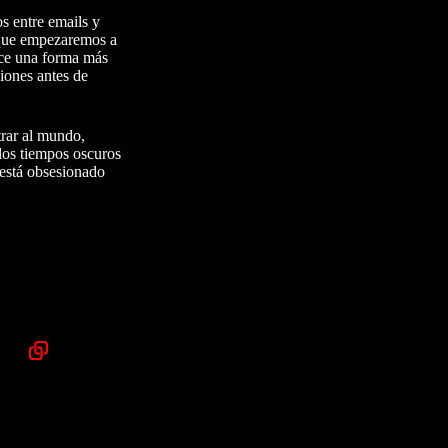
s entre emails y
s que empezaremos a
rece una forma más
iones antes de
trar al mundo,
los tiempos oscuros
 está obsesionado