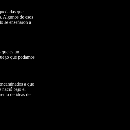
 quedadas que
s. Algunos de esos
olo se enseñaron a
o que es un
n juego que podamos
n encaminados a que
 nació bajo el
ento de ideas de