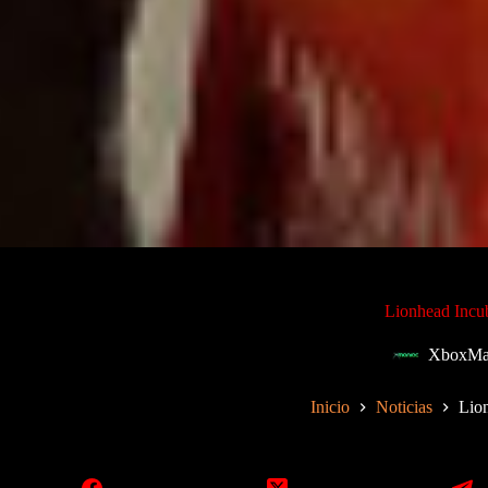
Lionhead Incub
XboxMa
Inicio
Noticias
Lion