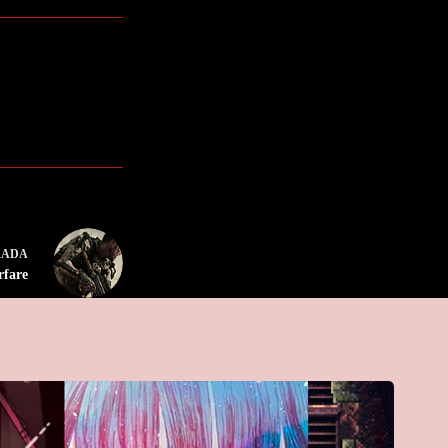
RADA
rfare