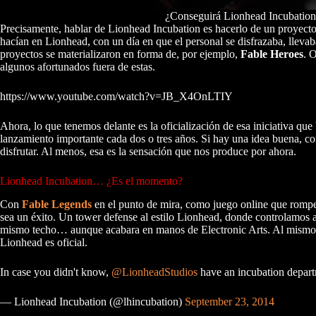
¿Conseguirá Lionhead Incubation q
Precisamente, hablar de Lionhead Incubation es hacerlo de un proyec
hacían en Lionhead, con un día en que el personal se disfrazaba, lleva
proyectos se materializaron en forma de, por ejemplo,
Fable Heroes
. 
algunos afortunados fuera de estas.
https://www.youtube.com/watch?v=JB_X4OnLTIY
Ahora, lo que tenemos delante es la oficialización de esa iniciativa que 
lanzamiento importante cada dos o tres años. Si hay una idea buena, c
disfrutar. Al menos, esa es la sensación que nos produce por ahora.
Lionhead Incubation… ¿Es el momento?
Con
Fable Legends
en el punto de mira, como juego online que rompe
sea un éxito. Un tower defense al estilo Lionhead, donde controlamos 
mismo techo… aunque acabara en manos de Electronic Arts. Al mismo ti
Lionhead es oficial.
In case you didn't know,
@LionheadStudios
have an incubation departm
— Lionhead Incubation (@lhincubation)
September 23, 2014