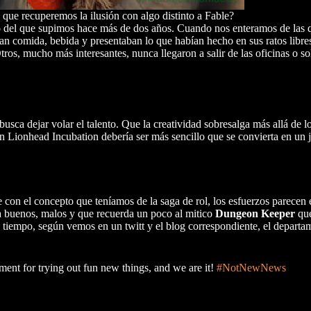
ue recuperemos la ilusión con algo distinto a Fable?
to del que supimos hace más de dos años. Cuando nos enteramos de las
ban comida, bebida y presentaban lo que habían hecho en sus ratos libre
Otros, mucho más interesantes, nunca llegaron a salir de las oficinas o s
busca dejar volar el talento. Que la creatividad sobresalga más allá de l
on Lionhead Incubation debería ser más sencillo que se convierta en u
 con el concepto que teníamos de la saga de rol, los esfuerzos parece
a buenos, malos y que recuerda un poco al mitico
Dungeon
Keeper
que
empo, según vemos en un twitt y el blog correspondiente, el departam
ent for trying out fun new things, and we are it!
#NotNewNews