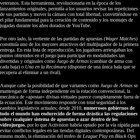
veteranos. Esta herramienta, revolucionaria en la época de los
lanzamientos originales, permitía a los usuarios revisar las repeticiones
de sus partidas y mover la cámara con total libertad, convirtiéndose en
el pilar fundamental para la creación de contenido y los montajes de
jugadas durante los años dorados de YouTube.
Por otro lado, la vertiente de las partidas de apuestas (
Wager Matches
)
constituía uno de los mayores atractivos del multijugador de la primera
entrega. En esta lista de reproducción, los jugadores arriesgaban los
puntos obtenidos en el juego para participar en modalidades tan
divertidas y originales como
Juego de Armas
(cambiar de arma con
cada baja) o
Una en la Recámara
(disponer de una única bala que se
recupera al eliminar a un rival).
Aunque cabe la posibilidad de que variantes como
Juego de Armas
se
mantengan de forma independiente en la rotación convencional, la
mecánica de «apostar» divisas virtuales parece completamente fuera de
la ecuación. Este movimiento responde con total seguridad a los
cambios legislativos actuales; desde 2010,
numerosos gobiernos de
todo el mundo han endurecido de forma drástica las regulaciones
sobre cualquier sistema de apuestas o azar dentro de los
videojuegos
, por lo que Activision habría optado por la vía rápida para
evitar conflictos legales en las tiendas digitales contemporáneas. Del
mismo modo, la eliminación del trofeo de
League Play
en
Black Ops