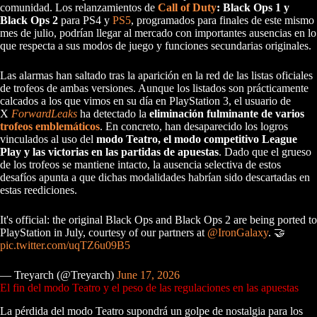
comunidad. Los relanzamientos de
Call of Duty
: Black Ops 1 y
Black Ops 2
para PS4 y
PS5
, programados para finales de este mismo
mes de julio, podrían llegar al mercado con importantes ausencias en lo
que respecta a sus modos de juego y funciones secundarias originales.
Las alarmas han saltado tras la aparición en la red de las listas oficiales
de trofeos de ambas versiones. Aunque los listados son prácticamente
calcados a los que vimos en su día en PlayStation 3, el usuario de
X
ForwardLeaks
ha detectado la
eliminación fulminante de varios
trofeos emblemáticos
. En concreto, han desaparecido los logros
vinculados al uso del
modo Teatro, el modo competitivo League
Play y las victorias en las partidas de apuestas
. Dado que el grueso
de los trofeos se mantiene intacto, la ausencia selectiva de estos
desafíos apunta a que dichas modalidades habrían sido descartadas en
estas reediciones.
It's official: the original Black Ops and Black Ops 2 are being ported to
PlayStation in July, courtesy of our partners at
@IronGalaxy
. 🤝
pic.twitter.com/uqTZ6u09B5
— Treyarch (@Treyarch)
June 17, 2026
El fin del modo Teatro y el peso de las regulaciones en las apuestas
La pérdida del modo Teatro supondrá un golpe de nostalgia para los