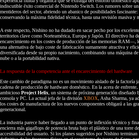
experiencia fluida y orgánica que se extraiga del entorno doméstico apu
indiscutible éxito comercial de Nintendo Switch. Los rumores sobre un
mentideros del sector, abriendo un abanico de posibilidades fascinante
conservando la máxima fidelidad técnica, hasta una revisión masiva y
A este respecto, Nishino no ha dudado en sacar pecho por los excelente
territorios clave como Norteamérica, Europa y Japón. El directivo ha 
encarecimiento en los costes de producción de las memorias RAM—, los 
una alternativa de bajo coste de fabricación sumamente atractiva y efici
diversificada desde su propio nacimiento, combinando una máquina de s
nube o a la portabilidad nativa.
La respuesta de la competencia ante el encarecimiento del hardware
Este cambio de paradigma no es un movimiento aislado de la factoría ja
cadena de producción de hardware doméstico. En la acera de enfrente, 
ambicioso
Project Helix
, un sistema de próxima generación diseñado ba
consola y PC. La actual jefa de la división
XBOX
, Asha Sharma, ya ad
los costes de manufactura de los nuevos componentes obligará a las gr
generacional.
La industria parece haber llegado a un punto de inflexión técnico y fina
encierra más gigaflops de potencia bruta bajo el plástico de una torre 
accesibilidad del usuario. Si los planes sugeridos por Nishino terminan