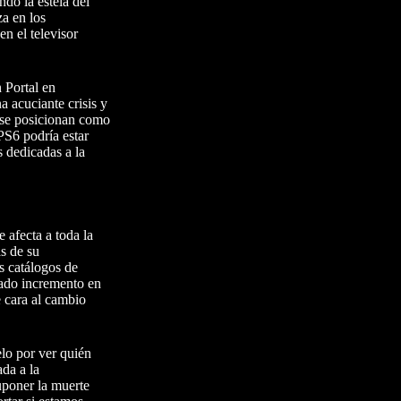
do la estela del
a en los
n el televisor
 Portal en
 acuciante crisis y
se posicionan como
 PS6 podría estar
 dedicadas a la
 afecta a toda la
s de su
s catálogos de
tado incremento en
 cara al cambio
elo por ver quién
ada a la
uponer la muerte