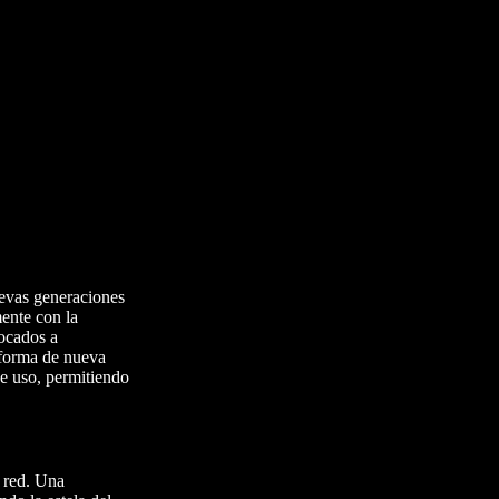
uevas generaciones
mente con la
focados a
taforma de nueva
de uso, permitiendo
a red. Una