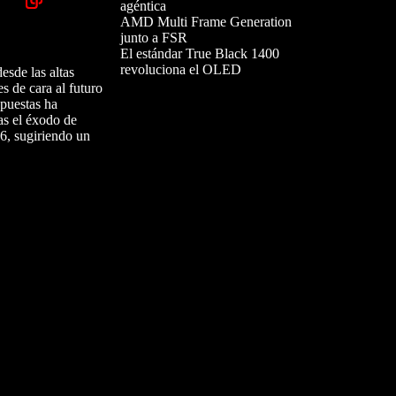
agéntica
AMD Multi Frame Generation
junto a FSR
El estándar True Black 1400
revoluciona el OLED
esde las altas
s de cara al futuro
spuestas ha
as el éxodo de
6, sugiriendo un