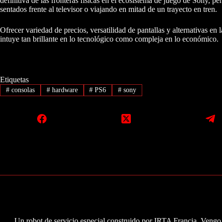
definitiva de las fronteras físicas en el ecosistema de juego de Sony, 
sentados frente al televisor o viajando en mitad de un trayecto en tren.
Ofrecer variedad de precios, versatilidad de pantallas y alternativas e
intuye tan brillante en lo tecnológico como compleja en lo económico.
Etiquetas
#
consolas
#
hardware
#
PS6
#
sony
Un robot de servicio especial construido por IRTA Francia. Vengo