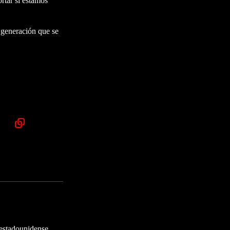
rtar si estamos
a generación que se
 estadounidense