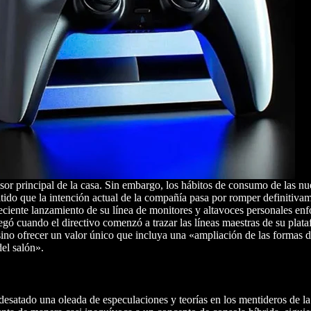
isor principal de la casa. Sin embargo, los hábitos de consumo de las n
itido que la intención actual de la compañía pasa por romper definitiva
 reciente lanzamiento de su línea de monitores y altavoces personales en
legó cuando el directivo comenzó a trazar las líneas maestras de su pla
 sino ofrecer un valor único que incluya una «ampliación de las formas 
del salón».
a desatado una oleada de especulaciones y teorías en los mentideros de l