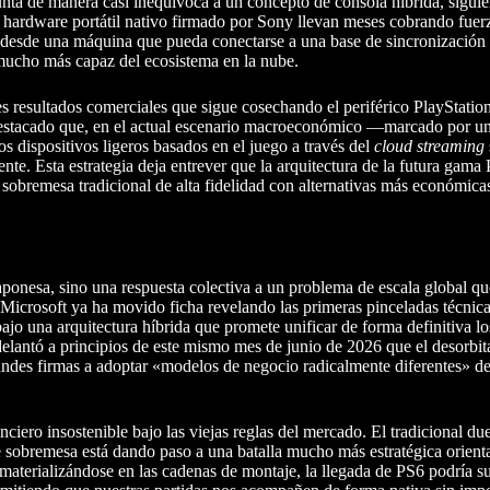
nta de manera casi inequívoca a un concepto de consola híbrida, siguien
 hardware portátil nativo firmado por Sony llevan meses cobrando fuerz
: desde una máquina que pueda conectarse a una base de sincronización e
 mucho más capaz del ecosistema en la nube.
s resultados comerciales que sigue cosechando el periférico PlayStation
destacado que, en el actual escenario macroeconómico —marcado por una
dispositivos ligeros basados en el juego a través del
cloud streaming
ente. Esta estrategia deja entrever que la arquitectura de la futura gama
obremesa tradicional de alta fidelidad con alternativas más económicas
ponesa, sino una respuesta colectiva a un problema de escala global que
Microsoft ya ha movido ficha revelando las primeras pinceladas técnica
jo una arquitectura híbrida que promete unificar de forma definitiva lo
elantó a principios de este mismo mes de junio de 2026 que el desorbi
andes firmas a adoptar «modelos de negocio radicalmente diferentes» de
nciero insostenible bajo las viejas reglas del mercado. El tradicional du
de sobremesa está dando paso a una batalla mucho más estratégica orient
 materializándose en las cadenas de montaje, la llegada de PS6 podría s