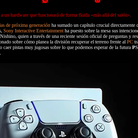
 a un hardware que funcionará de forma fluida «más allá del salón».
las de próxima generación
ha sumado un capítulo crucial directamente d
s,
Sony Interactive Entertainment
ha puesto sobre la mesa sus intencione
ishino, quien a través de una reciente sesión oficial de preguntas y re
onado sobre cómo planea la división recuperar el terreno frente al
PC
tr
do caer pistas muy jugosas sobre lo que podemos esperar de la futura
P
S
.