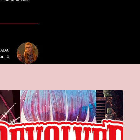
RADA
ate 4