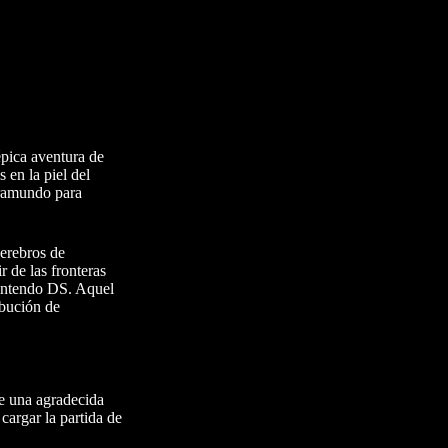
pica aventura de
 en la piel del
framundo para
cerebros de
 de las fronteras
ntendo DS. Aquel
ibución de
ye una agradecida
cargar la partida de