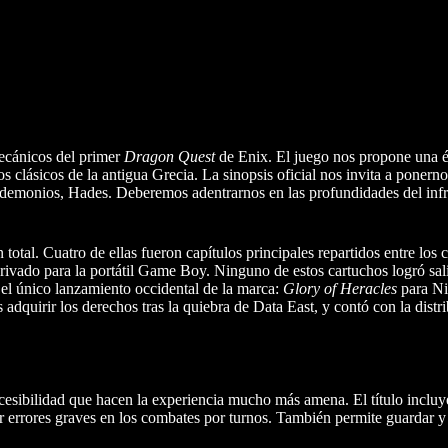
ecánicos del primer
Dragon Quest
de Enix. El juego nos propone una é
 clásicos de la antigua Grecia. La sinopsis oficial nos invita a ponernos
os demonios, Hades. Deberemos adentrarnos en las profundidades del in
 total. Cuatro de ellas fueron capítulos principales repartidos entre los 
vado para la portátil Game Boy. Ninguno de estos cartuchos logró salir
 el único lanzamiento occidental de la marca:
Glory of Heracles
para Ni
s adquirir los derechos tras la quiebra de Data East, y contó con la distr
ccesibilidad que hacen la experiencia mucho más amena. El título inclu
r errores graves en los combates por turnos. También permite guardar y 