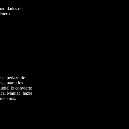
omodidades de
género.
este pedazo de
spantar a los
gital lo convierte
ica, Maniac, hazle
nta años.