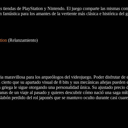
e las tiendas de PlayStation y Nintendo. El juego comparte las mismas c
 fantástica para los amantes de la vertiente más clásica e histórica del 
tion
(Relanzamiento)
ia maravillosa para los arqueólogos del videojuego. Poder disfrutar de 
 cierto que su apartado visual de 8 bits y sus mecánicas añejas pueden e
 griega le sigue otorgando una personalidad única. Su ajustado precio di
 ganas de un viaje al pasado y quieres descubrir cómo nació una saga mít
labón perdido del rol japonés que se mantuvo oculto durante casi cuare