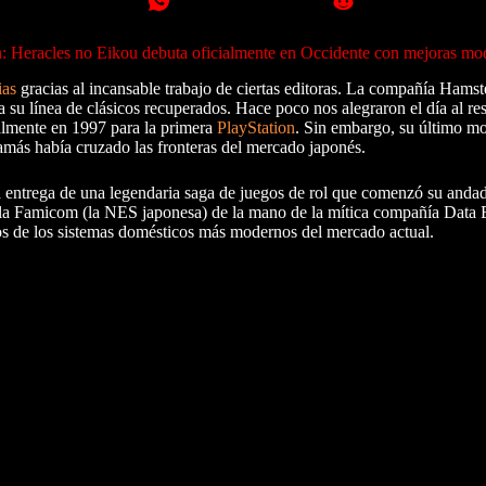
n: Heracles no Eikou debuta oficialmente en Occidente con mejoras mo
ias
gracias al incansable trabajo de ciertas editoras. La compañía Hams
 su línea de clásicos recuperados. Hace poco nos alegraron el día al re
lmente en 1997 para la primera
PlayStation
. Sin embargo, su último m
amás había cruzado las fronteras del mercado japonés.
a entrega de una legendaria saga de juegos de rol que comenzó su andadu
nsola Famicom (la NES japonesa) de la mano de la mítica compañía Data E
dos de los sistemas domésticos más modernos del mercado actual.