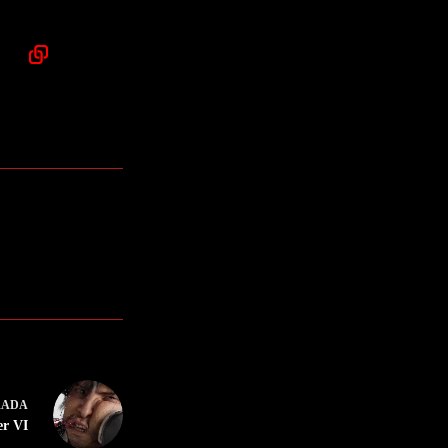
RADA
er VI