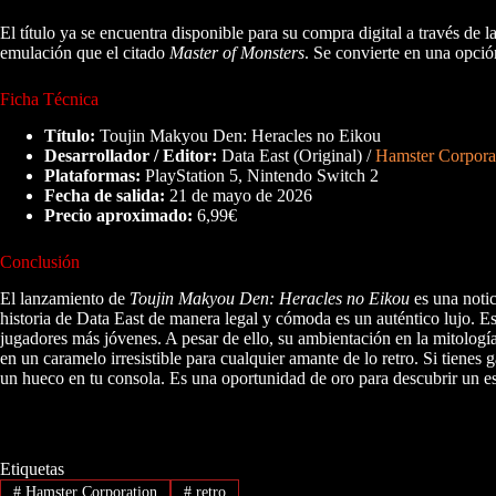
El título ya se encuentra disponible para su compra digital a través d
emulación que el citado
Master of Monsters
. Se convierte en una opción
Ficha Técnica
Título:
Toujin Makyou Den: Heracles no Eikou
Desarrollador / Editor:
Data East (Original) /
Hamster Corpora
Plataformas:
PlayStation 5, Nintendo Switch 2
Fecha de salida:
21 de mayo de 2026
Precio aproximado:
6,99€
Conclusión
El lanzamiento de
Toujin Makyou Den: Heracles no Eikou
es una notic
historia de Data East de manera legal y cómoda es un auténtico lujo. Es
jugadores más jóvenes. A pesar de ello, su ambientación en la mitología
en un caramelo irresistible para cualquier amante de lo retro. Si tienes
un hueco en tu consola. Es una oportunidad de oro para descubrir un es
Etiquetas
#
Hamster Corporation
#
retro