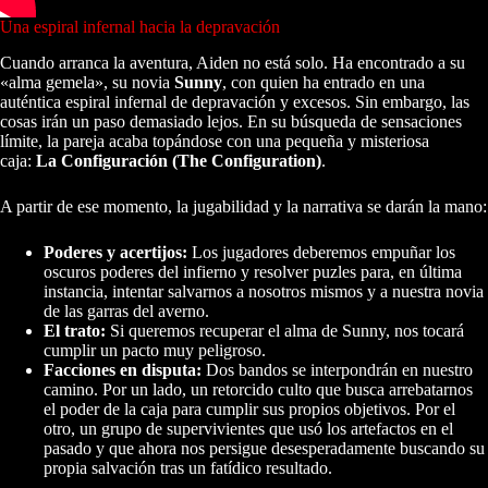
Una espiral infernal hacia la depravación
Cuando arranca la aventura, Aiden no está solo. Ha encontrado a su
«alma gemela», su novia
Sunny
, con quien ha entrado en una
auténtica espiral infernal de depravación y excesos. Sin embargo, las
cosas irán un paso demasiado lejos. En su búsqueda de sensaciones
límite, la pareja acaba topándose con una pequeña y misteriosa
caja:
La Configuración (The Configuration)
.
A partir de ese momento, la jugabilidad y la narrativa se darán la mano:
Poderes y acertijos:
Los jugadores deberemos empuñar los
oscuros poderes del infierno y resolver puzles para, en última
instancia, intentar salvarnos a nosotros mismos y a nuestra novia
de las garras del averno.
El trato:
Si queremos recuperar el alma de Sunny, nos tocará
cumplir un pacto muy peligroso.
Facciones en disputa:
Dos bandos se interpondrán en nuestro
camino. Por un lado, un retorcido culto que busca arrebatarnos
el poder de la caja para cumplir sus propios objetivos. Por el
otro, un grupo de supervivientes que usó los artefactos en el
pasado y que ahora nos persigue desesperadamente buscando su
propia salvación tras un fatídico resultado.