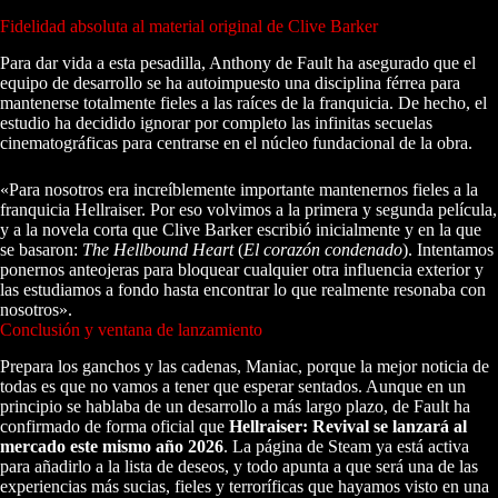
Fidelidad absoluta al material original de Clive Barker
Para dar vida a esta pesadilla, Anthony de Fault ha asegurado que el
equipo de desarrollo se ha autoimpuesto una disciplina férrea para
mantenerse totalmente fieles a las raíces de la franquicia. De hecho, el
estudio ha decidido ignorar por completo las infinitas secuelas
cinematográficas para centrarse en el núcleo fundacional de la obra.
«Para nosotros era increíblemente importante mantenernos fieles a la
franquicia Hellraiser. Por eso volvimos a la primera y segunda película,
y a la novela corta que Clive Barker escribió inicialmente y en la que
se basaron:
The Hellbound Heart
(
El corazón condenado
). Intentamos
ponernos anteojeras para bloquear cualquier otra influencia exterior y
las estudiamos a fondo hasta encontrar lo que realmente resonaba con
nosotros».
Conclusión y ventana de lanzamiento
Prepara los ganchos y las cadenas, Maniac, porque la mejor noticia de
todas es que no vamos a tener que esperar sentados. Aunque en un
principio se hablaba de un desarrollo a más largo plazo, de Fault ha
confirmado de forma oficial que
Hellraiser: Revival se lanzará al
mercado este mismo año 2026
. La página de Steam ya está activa
para añadirlo a la lista de deseos, y todo apunta a que será una de las
experiencias más sucias, fieles y terroríficas que hayamos visto en una