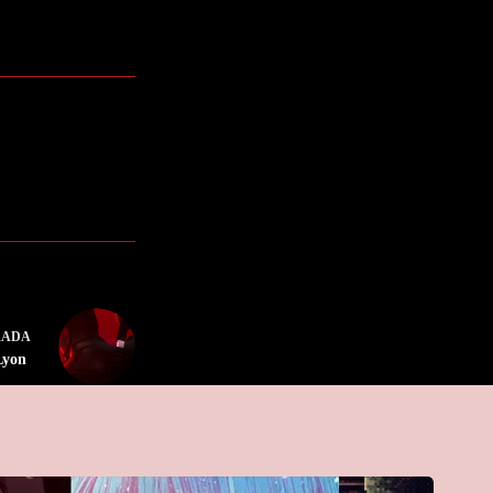
RADA
 Lyon