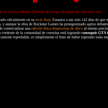
r la costosa edición Ultimate del juego sin gastar un solo euro real.
rado oficialmente en su
recta final
. Estamos a tan solo 142 días de que 
os, y aunque la obra de Rockstar Games ha protagonizado agrios debates
 de comercializar una
edición física desprovista de disco
al mismo precio 
na vertiente de la comunidad de consolas está logrando
conseguir GTA 6
l éticamente reprobable, es simplemente el fruto de haber esperado nada 