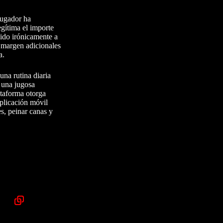
 jugador ha
gítima el importe
cido irónicamente a
e margen adicionales
a.
una rutina diaria
 una jugosa
lataforma otorga
aplicación móvil
s, peinar canas y