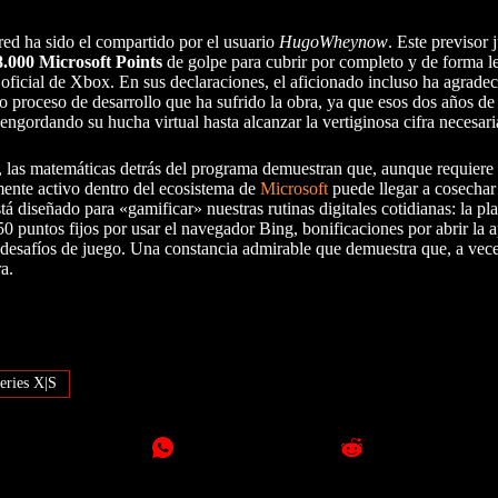
red ha sido el compartido por el usuario
HugoWheynow
. Este previsor
8.000 Microsoft Points
de golpe para cubrir por completo y de forma le
a oficial de Xbox. En sus declaraciones, el aficionado incluso ha agrade
do proceso de desarrollo que ha sufrido la obra, ya que esos dos años d
 engordando su hucha virtual hasta alcanzar la vertiginosa cifra necesari
s, las matemáticas detrás del programa demuestran que, aunque requiere 
mente activo dentro del ecosistema de
Microsoft
puede llegar a cosechar
stá diseñado para «gamificar» nuestras rutinas digitales cotidianas: la p
50 puntos fijos por usar el navegador Bing, bonificaciones por abrir la 
 desafíos de juego. Una constancia admirable que demuestra que, a vece
a.
ries X|S