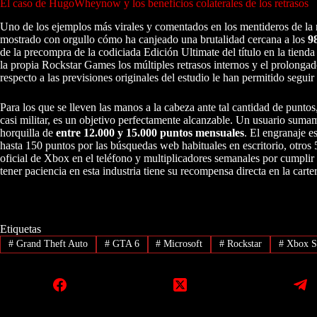
El caso de HugoWheynow y los beneficios colaterales de los retrasos
Uno de los ejemplos más virales y comentados en los mentideros de la 
mostrado con orgullo cómo ha canjeado una brutalidad cercana a los
9
de la precompra de la codiciada Edición Ultimate del título en la tiend
la propia Rockstar Games los múltiples retrasos internos y el prolonga
respecto a las previsiones originales del estudio le han permitido seguir
Para los que se lleven las manos a la cabeza ante tal cantidad de punto
casi militar, es un objetivo perfectamente alcanzable. Un usuario suma
horquilla de
entre 12.000 y 15.000 puntos mensuales
. El engranaje e
hasta 150 puntos por las búsquedas web habituales en escritorio, otros 
oficial de Xbox en el teléfono y multiplicadores semanales por cumplir
tener paciencia en esta industria tiene su recompensa directa en la carter
Etiquetas
#
Grand Theft Auto
#
GTA 6
#
Microsoft
#
Rockstar
#
Xbox Se