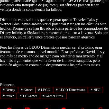
público parece darle igual. Se agotará. Pero LEGO es más grande que
cualquier otra franquicia de juguetes y sus fábricas parecen tener
ventaja donde la competencia ha fallado.
Dicho todo esto, solo nos queda esperar que en Traveler Tales y
Warner Bros. hayan sabido ver el potencial y tengan los cálculos bien
hechos. Porque ya se han llevado a buena parte de los compradores de
Disney Infinity o Skylanders, sin tener el producto a la venta. Solo con
el anuncio, un tráiler y unos precios que nos parecen abusivos.
Pero las figuras de LEGO Dimensions pueden ser el próximo gran
fenómeno de consumo a nivel mundial. Estas próximas Navidades y
con más de medio año de margen para orientar el lanzamiento. Y sí,
hay más argumentos que van a favor de la nueva franquicia, pero
también alguno en contra que desgranaremos los próximos meses.
Etiquetas
#
Disney
#
Kinect
#
LEGO
#
LEGO Dimensions
#
NFC
#
tráiler
#
TT Games
#
Warner Bros.