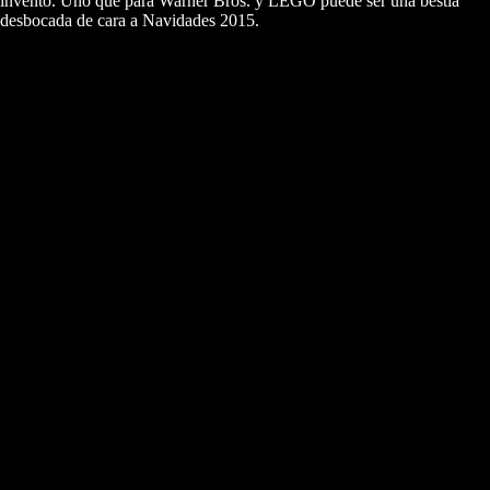
invento. Uno que para Warner Bros. y LEGO puede ser una bestia
desbocada de cara a Navidades 2015.