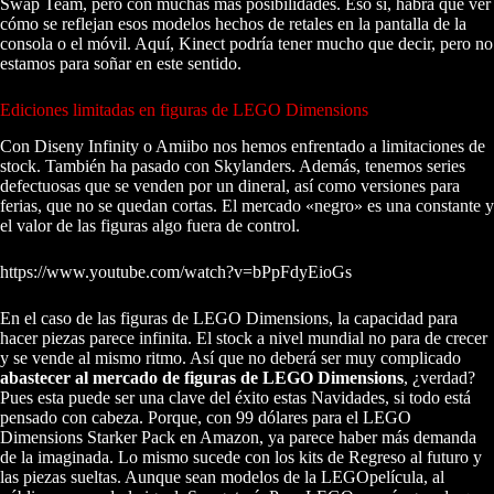
Swap Team, pero con muchas más posibilidades. Eso sí, habrá que ver
cómo se reflejan esos modelos hechos de retales en la pantalla de la
consola o el móvil. Aquí, Kinect podría tener mucho que decir, pero no
estamos para soñar en este sentido.
Ediciones limitadas en figuras de LEGO Dimensions
Con Diseny Infinity o Amiibo nos hemos enfrentado a limitaciones de
stock. También ha pasado con Skylanders. Además, tenemos series
defectuosas que se venden por un dineral, así como versiones para
ferias, que no se quedan cortas. El mercado «negro» es una constante y
el valor de las figuras algo fuera de control.
https://www.youtube.com/watch?v=bPpFdyEioGs
En el caso de las figuras de LEGO Dimensions, la capacidad para
hacer piezas parece infinita. El stock a nivel mundial no para de crecer
y se vende al mismo ritmo. Así que no deberá ser muy complicado
abastecer al mercado de figuras de LEGO Dimensions
, ¿verdad?
Pues esta puede ser una clave del éxito estas Navidades, si todo está
pensado con cabeza. Porque, con 99 dólares para el LEGO
Dimensions Starker Pack en Amazon, ya parece haber más demanda
de la imaginada. Lo mismo sucede con los kits de Regreso al futuro y
las piezas sueltas. Aunque sean modelos de la LEGOpelícula, al