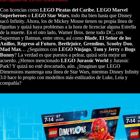
Con licencias como
LEGO Piratas del Caribe
,
LEGO Marvel
Superheroes
o
LEGO Star Wars
, todo iba bien hasta que Disney
sacó Infinity. Ahora, los de Mickey Mouse tienen su propia línea de
figuritas y quizá haya problemas a la hora de licenciar alguna Estrella
de la muerte. En el otro lado, Warner Bros. tiene todo DC, con
Superman y Batman, entre otros, así como
Blade
,
El Señor de los
Anillos
,
Regreso al Futuro
,
Beetlejuice
,
Gremlims
,
Scooby Doo
,
Mad Max
… ¿Seguimos con
LEGO Ninjago
,
Tom y Jerry
o
Bugs
Bunny
? La verdad es que puestos a pelear, quizá sería mejor un
acuerdo. ¿Hemos mencionado
LEGO Jurassic World
y Jurassic
Park? Y quizá no esté descartado, aún. ¿Imaginas que LEGO
Dimensions mantenga una línea de Star Wars, mientras Disney Infinity
3.0 hace lo propio con modelitos más estilizados de Luke, Leia y
compañía?