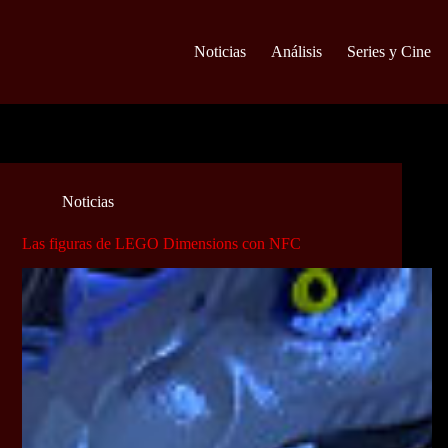
Noticias
Análisis
Series y Cine
Noticias
Las figuras de LEGO Dimensions con NFC