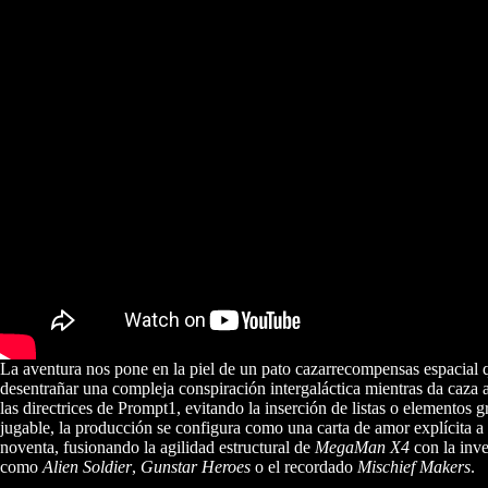
La aventura nos pone en la piel de un pato cazarrecompensas espacial qu
desentrañar una compleja conspiración intergaláctica mientras da caza a
las directrices de Prompt1, evitando la inserción de listas o elementos 
jugable, la producción se configura como una carta de amor explícita a l
noventa, fusionando la agilidad estructural de
MegaMan X4
con la inve
como
Alien Soldier
,
Gunstar Heroes
o el recordado
Mischief Makers
.