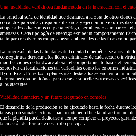
Una jugabilidad vertiginosa fundamentada en la interacción con el ent
La principal seña de identidad que desmarca a la obra de otros clones del
comandos para saltar, disparar a distancia y ejecutar un veloz desplaza
atrapar a los adversarios en plena refriega, permitiendo caminar con el
amenazas. Cada tipología de enemigo exhibe un comportamiento físico 
tanto para resolver los rompecabezas ambientales de las fases como para 
La progresión de las habilidades de la deidad cibernética se apoya de fo
conseguir tras derrocar a los líderes criminales de cada sector o invirt
modificaciones de hardware alteran el comportamiento base del person
sobrevivir en localizaciones tan variopintas como los entornos industri
Hydro Rush. Entre los implantes más destacados se encuentra un impulso
barrena perforadora idónea para excavar superficies rocosas específicas
a los atacantes.
Viabilidad financiera y un futuro asegurado en consolas
El desarrollo de la producción se ha ejecutado hasta la fecha durante l
tareas profesionales externas para mantener a flote la infraestructura de
que la plantilla pueda dedicarse a tiempo completo al proyecto, garanti
la creación del fondo de desarrollo principal.