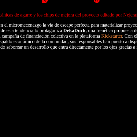
ánicas de agarre y los chips de mejora del proyecto editado por Nejcraf
n el micromecenazgo la vía de escape perfecta para materializar proyec
 de esta tendencia lo protagoniza
DekaDuck
, una frenética propuesta 
u campaña de financiación colectiva en la plataforma
Kickstarter
. Con e
l respaldo económico de la comunidad, sus responsables han puesto a disp
ndo saborear un desarrollo que entra directamente por los ojos gracias a