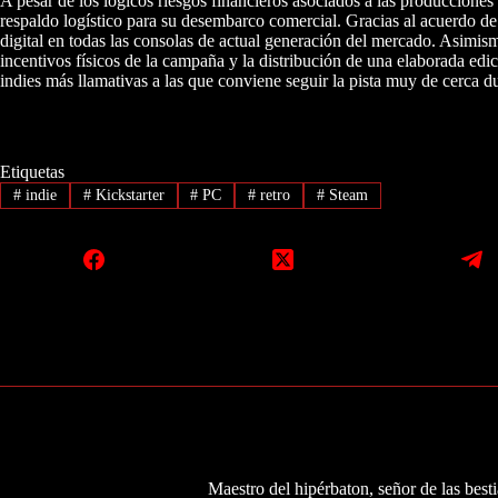
A pesar de los lógicos riesgos financieros asociados a las produccione
respaldo logístico para su desembarco comercial. Gracias al acuerdo de e
digital en todas las consolas de actual generación del mercado. Asimism
incentivos físicos de la campaña y la distribución de una elaborada edi
indies más llamativas a las que conviene seguir la pista muy de cerca 
Etiquetas
#
indie
#
Kickstarter
#
PC
#
retro
#
Steam
Maestro del hipérbaton, señor de las besti