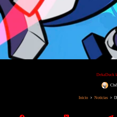
DekaDuck la
Ché
Inicio
Noticias
D