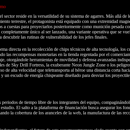
orno
 sector reside en la versatilidad de su sistema de agarres. Más allá de l
miento terrestre, el protagonista está equipado con una extremidad magn
los a cuestas para proyectarlos posteriormente como munición pesada con
completamente único al ser lanzado, una variante operativa que se vue
descubrir las rutinas de vulnerabilidad de los jefes finales.
rma directa en la recolección de chips técnicos de alta tecnología, los 
iendo las recompensas monetarias en la tienda regentada por el comercian
aje, otorgándole herramientas de movilidad y defensa avanzadas indisp
ales de Sky Drill Fortress, la exuberante Neon Jungle Zone o los peligro
 de alta velocidad que teletransporta al héroe una distancia corta haci
 y un escudo de energía chispeante diseñado para desviar los proyectiles
os periodos de tiempo libre de los integrantes del equipo, compaginándo
l estudio. El salto a la plataforma de financiación busca asegurar los fo
zando la cobertura de los aranceles de la web, la manufactura de las rec