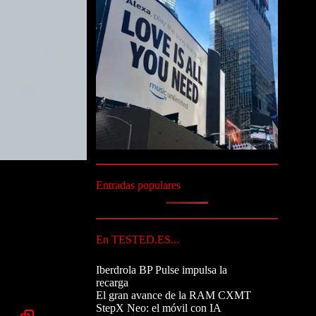
Entradas populares
En TESTED.ES...
Iberdrola BP Pulse impulsa la
recarga
El gran avance de la RAM CXMT
StepX Neo: el móvil con IA