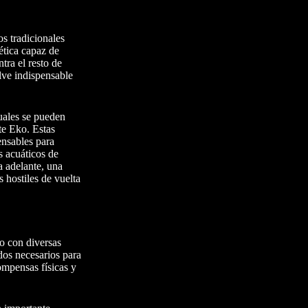
os tradicionales
ética capaz de
tra el resto de
lve indispensable
cuales se pueden
te Eko. Estas
ensables para
s acuáticos de
a adelante, una
 hostiles de vuelta
lo con diversas
ndos necesarios para
ompensas físicas y