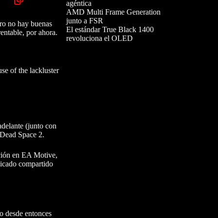
agéntica
AMD Multi Frame Generation
junto a FSR
ero no hay buenas
El estándar True Black 1400
rentable, por ahora.
revoluciona el OLED
e of the lackluster
adelante (junto con
e Dead Space 2.
ción en EA Motive,
unicado compartido
do desde entonces