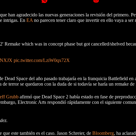
ue han agradecido las nuevas generaciones la revisión del primero. P
 e intrigas. En
EA
no parecen tener claro que invertir en ello vaya a ser 
' Remake which was in concept phase but got cancelled/shelved becaus
EGNXJX
pic.twitter.com/LziW0qx72X
e Dead Space del año pasado trabajaría en la franquicia Battlefield en 
ia de terror se quedaron con la duda de si todavía se haría un remake d
eff Grubb
afirmó que Dead Space 2 había estado en fase de preproduc
in embargo, Electronic Arts respondió rápidamente con el siguiente com
dez.
ce que este también es el caso. Jason Schreier, de
Bloomberg
, ha aclara