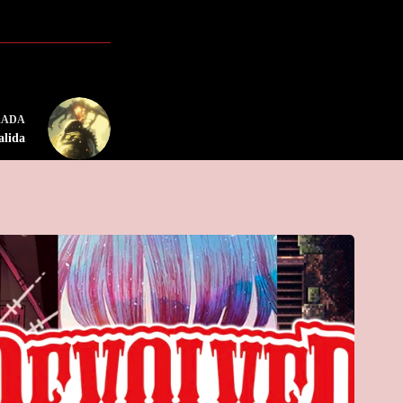
RADA
alida