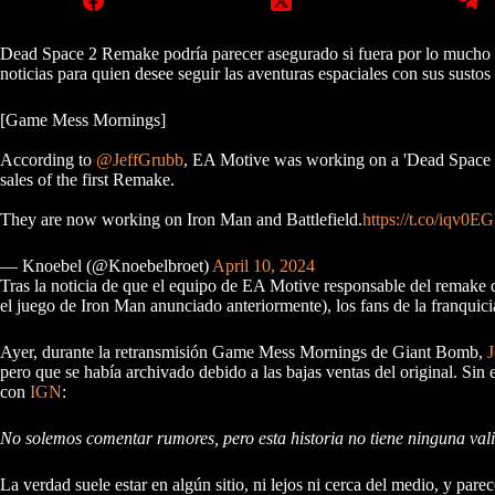
Dead Space 2 Remake podría parecer asegurado si fuera por lo mucho q
noticias para quien desee seguir las aventuras espaciales con sus sustos
[Game Mess Mornings]
According to
@JeffGrubb
, EA Motive was working on a 'Dead Space 2
sales of the first Remake.
They are now working on Iron Man and Battlefield.
https://t.co/iqv0
— Knoebel (@Knoebelbroet)
April 10, 2024
Tras la noticia de que el equipo de EA Motive responsable del remake d
el juego de Iron Man anunciado anteriormente), los fans de la franquic
Ayer, durante la retransmisión Game Mess Mornings de Giant Bomb,
J
pero que se había archivado debido a las bajas ventas del original. S
con
IGN
:
No solemos comentar rumores, pero esta historia no tiene ninguna vali
La verdad suele estar en algún sitio, ni lejos ni cerca del medio, y pare