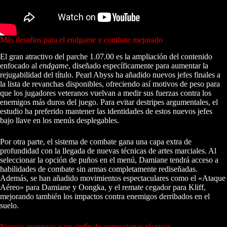
Más desafíos para el endgame y combate mejorado
El gran atractivo del parche 1.07.00 es la ampliación del contenido
enfocado al
endgame
, diseñado específicamente para aumentar la
rejugabilidad del título. Pearl Abyss ha añadido nuevos jefes finales a
la lista de revanchas disponibles, ofreciendo así motivos de peso para
que los jugadores veteranos vuelvan a medir sus fuerzas contra los
enemigos más duros del juego. Para evitar destripes argumentales, el
estudio ha preferido mantener las identidades de estos nuevos jefes
bajo llave en los menús desplegables.
Por otra parte, el sistema de combate gana una capa extra de
profundidad con la llegada de nuevas técnicas de artes marciales. Al
seleccionar la opción de puños en el menú, Damiane tendrá acceso a
habilidades de combate sin armas completamente rediseñadas.
Además, se han añadido movimientos espectaculares como el «Ataque
Aéreo» para Damiane y Oongka, y el remate cegador para Kliff,
mejorando también los impactos contra enemigos derribados en el
suelo.
Nuevas monturas y un sinfín de correcciones técnicas