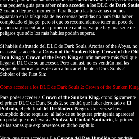
una pequeña guía para saber
cómo acceder a los DLC de Dark Souls
2
cuando llegue el momento. Para llegar a las tres zonas que nos
aguardan en la búsqueda de las coronas perdidas no hará falta haber
completado el juego, pero sí que os recomendamos tener un poco de
paciencia y no entrar a la primera de cambio, ya que hay una serie de
peligros que sólo los más hábiles podrán superar.
Si habéis disfrutado del DLC de Dark Souls, Artorias of the Abyss, no
os asustéis: acceder a
Crown of the Sunken King
,
Crown of the Old
Iron King
y
Crown of the Ivory King
es infinitamente más fácil que
llegar al DLC de su antecesor. Pero aun así, no os vendrán mal las
siguientes indicaciones de cara a hincar el diente a Dark Souls 2
Scholar of the First Sin:
Cómo acceder a los DLC de Dark Souls 2: Crown of the Sunken King
Para poder acceder a
Crown of the Sunken King
, cronológicamente
el primer DLC de Dark Souls 2, se tendrá que haber derrotado a
El
Podrido
, el jefe final del
Desfiladero Negro
. Una vez se haya
cumplido dicho requisito, al lado de su hoguera primigenia aparecerá
un portal que nos llevará a
Shulva, la Ciudad Santuario
, la primera
de las zonas que exploraremos en dicho capítulo.
Vaya, que para acceder a
La Corona del Rey Hundido
no tendréis