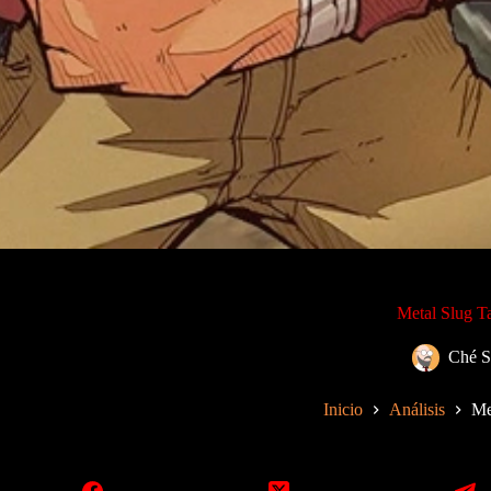
Metal Slug Ta
Ché S
Inicio
Análisis
Me