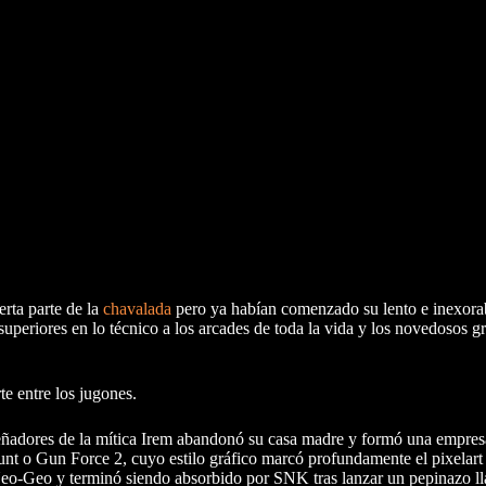
erta parte de la
chavalada
pero ya habían comenzado su lento e inexora
uperiores en lo técnico a los arcades de toda la vida y los novedosos gr
e entre los jugones.
señadores de la mítica Irem abandonó su casa madre y formó una empre
nt o Gun Force 2, cuyo estilo gráfico marcó profundamente el pixelart 
 Neo-Geo y terminó siendo absorbido por SNK tras lanzar un pepinazo l