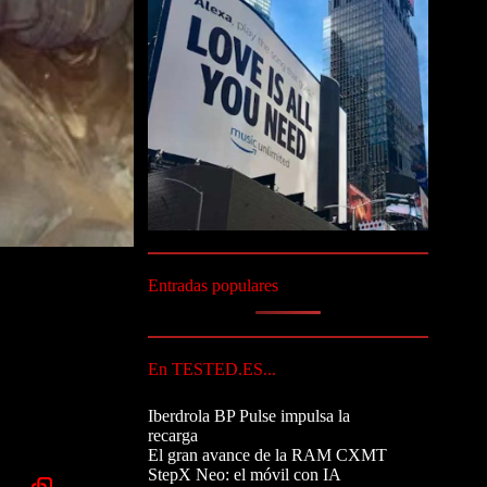
Entradas populares
En TESTED.ES...
Iberdrola BP Pulse impulsa la
recarga
El gran avance de la RAM CXMT
StepX Neo: el móvil con IA