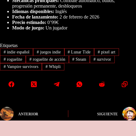
Mecánicas principales:
Combate automático, builds,
progresión permanente, desbloqueos
Idiomas disponibles:
Inglés
Fecha de lanzamiento:
2 de febrero de 2026
Precio estimado:
0’99€
Modo de juego:
Un jugador
Etiquetas
#
indie español
#
juegos indie
#
Lunar Tide
#
pixel art
#
roguelite
#
roguelite de acción
#
Steam
#
survivor
#
Vampire survivors
#
Whipli
ANTERIOR
SIGUIENTE