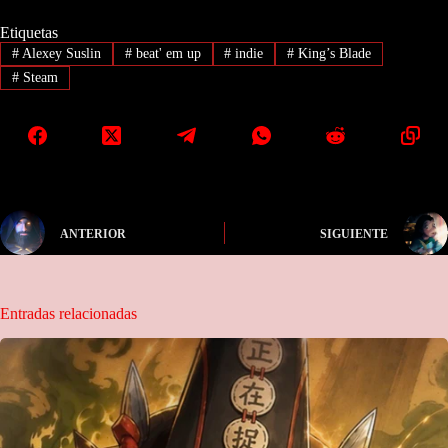
Etiquetas
#
Alexey Suslin
#
beat' em up
#
indie
#
King’s Blade
#
Steam
ANTERIOR
SIGUIENTE
Entradas relacionadas