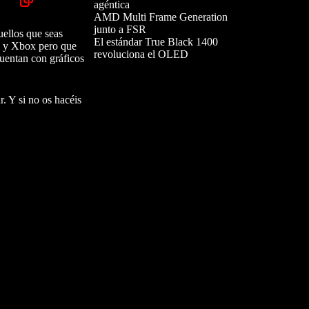
agéntica
AMD Multi Frame Generation
junto a FSR
uellos que seas
El estándar True Black 1400
C y Xbox pero que
revoluciona el OLED
cuentan con gráficos
r. Y si no os hacéis