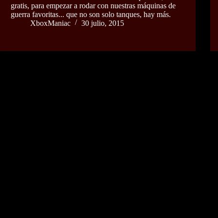
gratis, para empezar a rodar con nuestras máquinas de
guerra favoritas... que no son solo tanques, hay más.
XboxManiac
30 julio, 2015