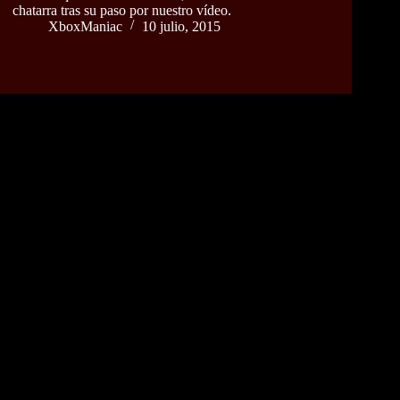
chatarra tras su paso por nuestro vídeo.
XboxManiac
10 julio, 2015