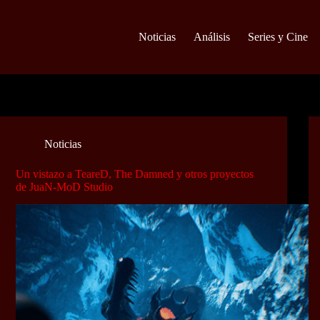
Noticias
Análisis
Series y Cine
Noticias
Un vistazo a TeareD, The Damned y otros proyectos
de JuaN-MoD Studio