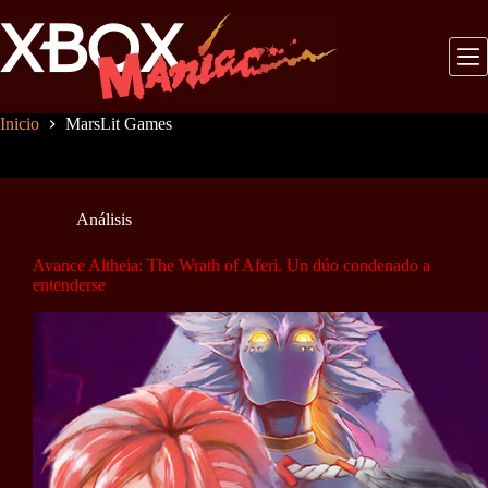
Saltar
al
contenido
Inicio
MarsLit Games
Análisis
Avance Altheia: The Wrath of Aferi. Un dúo condenado a
entenderse