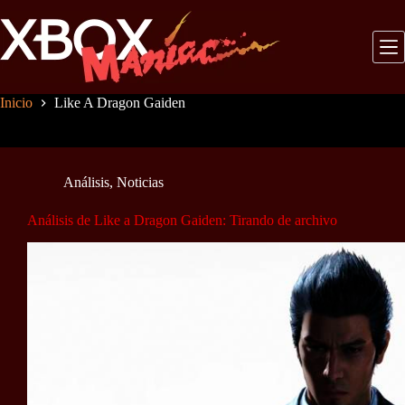
Saltar
al
contenido
Inicio
Like A Dragon Gaiden
Análisis
,
Noticias
Análisis de Like a Dragon Gaiden: Tirando de archivo