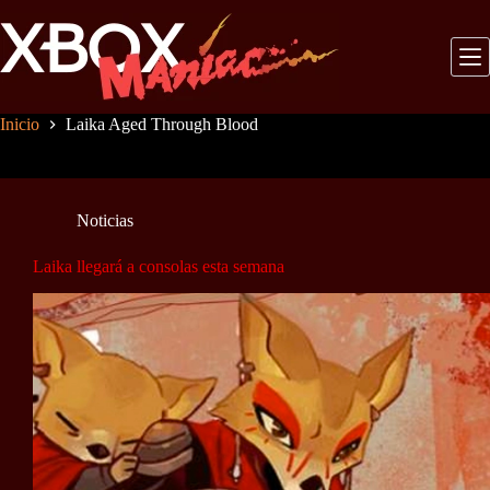
Saltar
al
contenido
Inicio
Laika Aged Through Blood
Noticias
Laika llegará a consolas esta semana