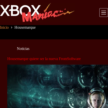
Saltar
al
contenido
Inicio
Housemarque
Noticias
Housemarque quiere ser la nueva FromSoftware