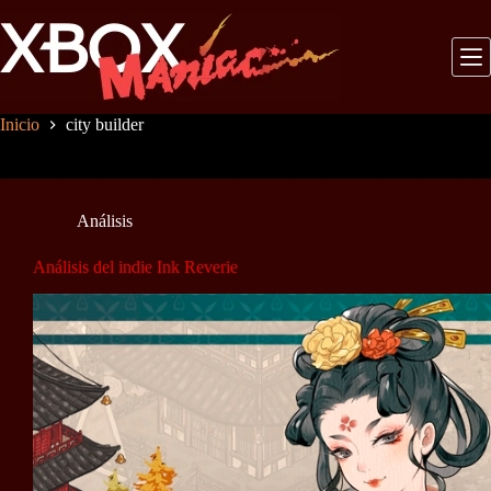
Saltar
al
contenido
Inicio
city builder
Análisis
Análisis del indie Ink Reverie