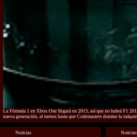
La Fórmula 1 en Xbox One llegará en 2015, así que no habrá F1 201
nueva generación, al menos hasta que Codemasters domine la máquin
Noticias
Noticias