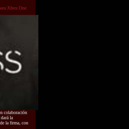
 para Xbox One
n colaboración
 dará la
 de la firma, con