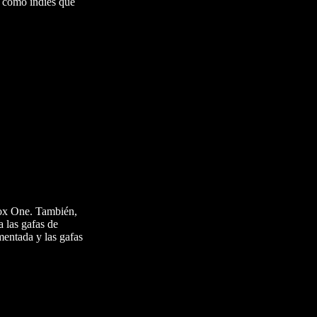
í como indies que
box One. También,
a las gafas de
mentada y las gafas