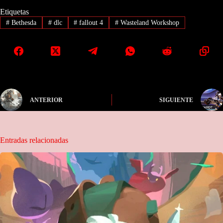
Etiquetas
#
Bethesda
#
dlc
#
fallout 4
#
Wasteland Workshop
ANTERIOR
SIGUIENTE
Entradas relacionadas