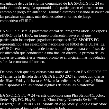
encantados de que la enorme comunidad de EA SPORTS FC 24 en
todo el mundo tenga la oportunidad de participar en el torneo en un
entorno de juego tan auténtico. También estamos deseando desvelar, en
las próximas semanas, más detalles sobre el torneo de juego
competitivo eEURO».
EA SPORTS será la plataforma oficial del programa oficial de esports
eEURO de la UEFA, un torneo totalmente nuevo en el que
participarán los mejores jugadores europeos de EA SPORTS FC,
representando a las selecciones nacionales de fútbol de la UEFA. La
eEURO será un programa de torneos anual que contará con fases de
clasificación que conducirán a una final en directo, la primera de las
cuales se disputará este verano; pronto se anunciarán más novedades
sobre la estructura del torneo.
De paso, decir que hay ofertas para unirse al club en EA SPORTS FC
24 antes de la llegada de la UEFA EURO 2024 al juego, con ofertas
del Black Friday de hasta el 50% en las ediciones Standard y Ultimate
ya disponibles en las tiendas digitales de todas las plataformas.
EA SPORTS FC™ 24 ya está disponible para PlayStation®5, Xbox
Series X|S, PC, PlayStation 4, Xbox One y Nintendo Switch™.
Descarga EA SPORTS FC Mobile en App Store y Google Play Store
para acceder al juego del mundo en tu bolsillo.