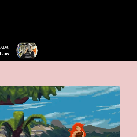
RADA
dians