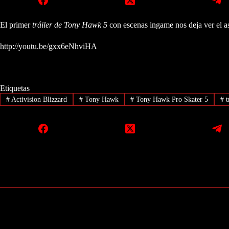
El primer
tráiler de Tony Hawk 5
con escenas ingame nos deja ver el as
http://youtu.be/gxx6eNhviHA
Etiquetas
#
Activision Blizzard
#
Tony Hawk
#
Tony Hawk Pro Skater 5
#
t