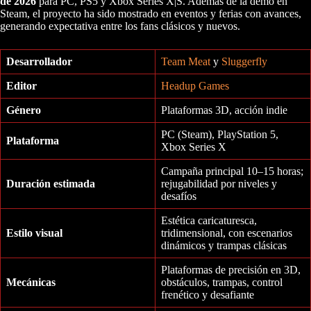
de 2026
para PC, PS5 y Xbox Series X|S. Además de la demo en
Steam, el proyecto ha sido mostrado en eventos y ferias con avances,
generando expectativa entre los fans clásicos y nuevos.
Desarrollador
Team Meat
y
Sluggerfly
Editor
Headup Games
Género
Plataformas 3D, acción indie
PC (Steam), PlayStation 5,
Plataforma
Xbox Series X
Campaña principal 10–15 horas;
Duración estimada
rejugabilidad por niveles y
desafíos
Estética caricaturesca,
Estilo visual
tridimensional, con escenarios
dinámicos y trampas clásicas
Plataformas de precisión en 3D,
Mecánicas
obstáculos, trampas, control
frenético y desafiante