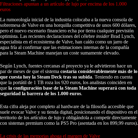
Filtraciones apuntan a un artículo de lujo por encima de los 1.000
euros
La rumorología inicial de la industria colocaba a la nueva consola de
sobremesa de Valve en una horquilla competitiva de unos 600 dólares,
pero el nuevo escenario financiero echa por tierra cualquier previsión
optimista. Las recientes declaraciones del célebre
insider
Brad Lynch,
especialista en el ecosistema de Valve, han caído como un jarro de
agua fría al confirmar que las estimaciones internas de la compañía
para la Steam Machine manejan un coste sumamente elevado.
Según Lynch, fuentes cercanas al proyecto ya le advirtieron hace un
par de meses de que el sistema
costaría considerablemente más de lo
que cuesta hoy la Steam Deck tras su subida
. Teniendo en cuenta
que la portátil de 1 TB roza los 920 euros, los analistas coinciden en
que
la configuración base de la Steam Machine superará con toda
seguridad la barrera de los 1.000 euros
.
Esta cifra aleja por completo al hardware de la filosofía accesible que
suele evocar Valve y su tienda digital, posicionando el dispositivo en el
territorio de los artículos de lujo y obligándola a competir directamente
con sistemas premium como la PS5 Pro (asentada en los 899,99 euros).
La crisis de las memorias ahoga el margen de Valve