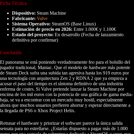
Ficha Técnica
Dispositivo:
Steam Machine
Fabricante:
Valve
Sistema Operativo:
SteamOS (Base Linux)
Estimación de precio en 2026:
Entre 1.000€ y 1.100€
Estado del proyecto:
En desarrollo (Fecha de lanzamiento
definitiva por confirmar)
Conclusión
El panorama se está poniendo verdaderamente feo para el bolsillo del
jugador tradicional, Maniac. Que el modelo de hardware más potente
de Steam Deck sufra una subida tan agresiva hasta los 919 euros por
una tecnología con arquitectura Zen 2 y RDNA 2 que ya empieza a
acusar el paso del tiempo es el síntoma definitivo de una industria
enferma de costes. Si Valve pretende lanzar la Steam Machine por
encima de los mil euros con la potencia de una gráfica de gama media-
baja, se va a encontrar con un mercado muy hostil, especialmente
ahora que muchos usuarios prefieren ahorrar y esperar directamente a
la llegada de PS6 o Xbox Project Helix.
Retrasar el hardware y priorizar el software parece la única salida
sensata para no estrellarse. ¿Estarías dispuesto a pagar más de 1.000
euros por una consola de sobremesa dedicada a SteamOS o crees que