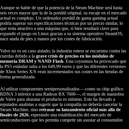
Aunque se hable de que la potencia de la Steam Machine será hasta
seis veces mayor que la de la portátil original, su encaje en el mercado
actual es complejo. Un ordenador portátil de gama gaming actual
podría superar sus especificaciones técnicas por un precio similar, lo
que resta atractivo a una máquina que, si bien resultará clave para
expandir el juego en Linux gracias a su sistema operativo SteamOS,
nace atada de pies y manos por los costes de fabricación.
Valve no es un caso aislado; la industria entera se encuentra contra las
cuerdas debido a la
grave crisis de precios en los módulos de
memoria DRAM y NAND Flash
. Esta coyuntura ha provocado que
la PS5 estándar suba a los 649,99 euros y que las diferentes versiones
de Xbox Series X/S vean incrementados sus costes en las tiendas de
forma generalizada.
Al utilizar componentes semipersonalizados —como su chip gráfico
RDNA 3 inferior a una Radeon RX 7600—, el margen de maniobra
de Valve para abaratar el producto es mínimo. Esto ha llevado a
reputados analistas a sugerir que la compañía no debería cancelar la
Steam Machine, sino
retrasar su lanzamiento oficial más allá de
finales de 2026
, esperando una estabilización del mercado de
semiconductores que les permita competir sin asustar al consumidor.