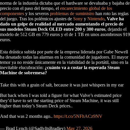
norma de la industria dictaba que el hardware se devaluaba y bajaba de
precio con el paso del tiempo, el
encarecimiento global de los
componentes
y los severos
problemas de suministro
han roto las reglas
del juego. Tras los polémicos ajustes de
Sony
y
Nintendo
,
Valve ha
dado un golpe de realidad al mercado aumentando el precio de
sus modelos Steam Deck OLED entre 200 y 300 euros
, dejando el
modelo de 512 GB en 779 euros y el de 1 TB en unos asombrosos 919
euros.
Esta drástica subida por parte de la empresa liderada por Gabe Newell
ha desatado todas las alarmas en la comunidad de jugadores. El mayor
temor ya no reside únicamente en la viabilidad de la portátil, sino en la
inevitable elucubración:
¿cuánto va a costar la esperada Steam
Machine de sobremesa?
Take this with a grain of salt, because it was just whispers in my ear
But back when I was told a figure for what Valve’s estimated price
they’d have to set the starting price of Steam Machine, it was still
higher than today’s Steam Deck prices..
And that was 2 months ago..
https://t.co/5NFhACz9NV
— Brad Lynch (@SadlyItsBradley)
May 27, 2026