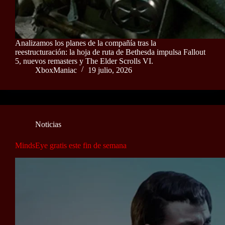
Analizamos los planes de la compañía tras la
reestructuración: la hoja de ruta de Bethesda impulsa Fallout
5, nuevos remasters y The Elder Scrolls VI.
XboxManiac
19 julio, 2026
Noticias
MindsEye gratis este fin de semana