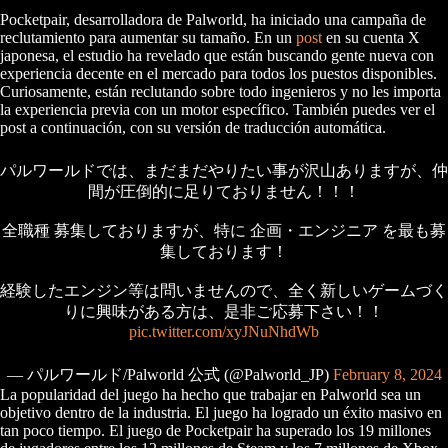
Pocketpair, desarrolladora de Palworld, ha iniciado una campaña de
reclutamiento para aumentar su tamaño. En un
post
en su cuenta X
japonesa, el estudio ha revelado que están buscando gente nueva con
experiencia decente en el mercado para todos los puestos disponibles.
Curiosamente, están reclutando sobre todo ingenieros y no les importa
la experiencia previa con un motor específico. También puedes ver el
post a continuación, con su versión de traducción automática.
パルワールドでは、まだまだやりたい事が沢山ありますが、仲
間が圧倒的に足りておりません！！！
全職種 募集しておりますが、特に 企画・エンジニア を最も募
集しております！
経験したエンジン等は問いませんので、全く新しいゲームづく
りに興味がある方は、是非ご応募下さい！！
pic.twitter.com/xyJNuNhdWb
— パルワールド/Palworld 公式 (@Palworld_JP)
February 8, 2024
La popularidad del juego ha hecho que trabajar en Palworld sea un
objetivo dentro de la industria. El juego ha logrado un éxito masivo en
tan poco tiempo. El juego de Pocketpair ha superado los 19 millones